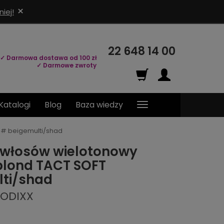
×
iej!
22 648 14 00
✓ Darmowa dostawa od 100 zł
✓ Darmowe zwroty
Katalogi
Blog
Baza wiedzy
 # beigemulti/shad
 włosów wielotonowy
blond TACT SOFT
ti/shad
MODIXX