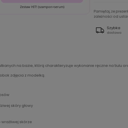
Zestaw HIT! (szampon+serum)
Pamiętaj, że preze
zależności od ustaw
Szybka
dostawa
tkanych na bazie, którą charakteryzuje wykonanie ręczne na tiulu ora
 obok zdjęcia z modelką.
łosów
dziwej skóry głowy
 wrażliwej skórze