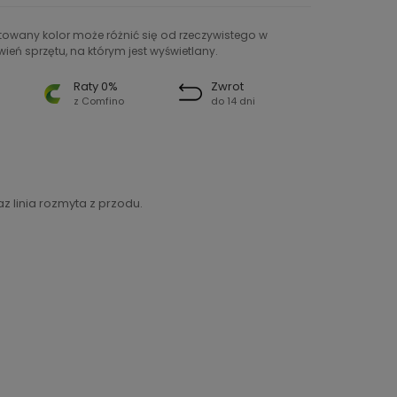
ntowany kolor może różnić się od rzeczywistego w
ień sprzętu, na którym jest wyświetlany.
Raty 0%
Zwrot
z Comfino
do 14 dni
z linia rozmyta z przodu.