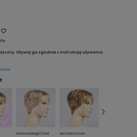
ille
dyczny. Używaj go zgodnie z instrukcją używania
ienie
:
bahamabeige/shad
bernstein/shad
champagne/shad