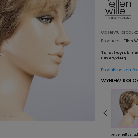
Obserwuj produkt:
Producent:
Ellen W
To jest wyrób me
lub etykietą.
Produkt na zamów
WYBIERZ KOLOR
teakbrown/shad
toffeebrown/shad
beigemulti/shad