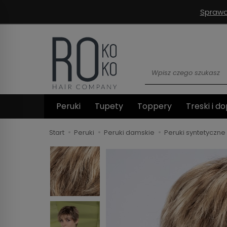
Sprawd
Wyszukaj
Peruki
Tupety
Toppery
Treski i do
Start
Peruki
Peruki damskie
Peruki syntetyczne