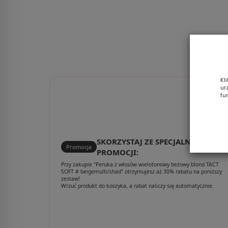
Kl
ur
fu
SKORZYSTAJ ZE SPECJALNEJ
Promocja
PROMOCJI:
Przy zakupie "Peruka z włosów wielotonowy beżowy blond TACT
SOFT # beigemulti/shad" otrzymujesz aż 30% rabatu na poniższy
zestaw!
Wrzuć produkt do koszyka, a rabat naliczy się automatycznie.