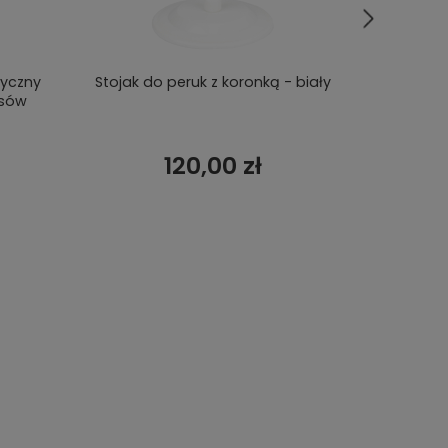
tyczny
Stojak do peruk z koronką - biały
Głowa do
osów
120,00 zł