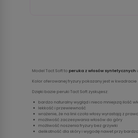
Model Tact Soft to
peruka z włosów syntetycznych
u
Kolor oferowanej fryzury pokazany jest w kwadracie
Dzięki bazie peruki Tact Soft zyskujesz:
bardzo naturalny wygląd i nieco mniejszą ilość w
lekkość i przewiewność
wrażenie, że na linii czoła włosy wyrastają z praw
możliwość zaczesywania włosów do góry
możliwość noszenia fryzury bez grzywki
delikatność dla skóry i wygodę nawet przy bardzo