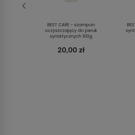
walna
BEST CARE - szampon
BES
oczyszczający do peruk
syn
syntetycznych 100g
20,00 zł