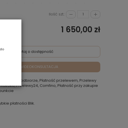
Ilość szt.:
1 650,00 zł
 do
Zapytaj o dostępność
VIDEOKONSULTACJA
atność przy odbiorze, Płatność przelewem, Przelewy
 Rokoko, Przelewy24, Comfino, Płatność przy zakupie
punkcie
ybkie płatności Blik.