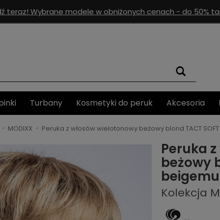
ź teraz! Wybrane modele w obniżonych cenach - do 50% tan
pinki
Turbany
Kosmetyki do peruk
Akcesoria
MODIXX
Peruka z włosów wielotonowy beżowy blond TACT SOFT
Peruka z
beżowy 
beigemul
Kolekcja 