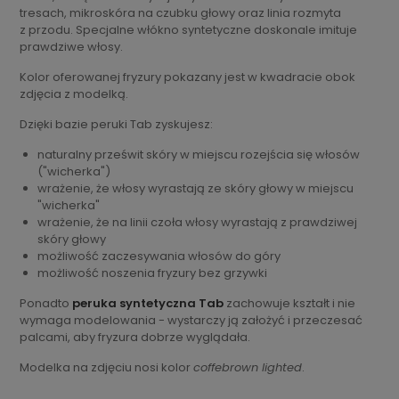
tresach, mikroskóra na czubku głowy oraz linia rozmyta
z przodu. Specjalne włókno syntetyczne doskonale imituje
prawdziwe włosy.
Kolor oferowanej fryzury pokazany jest w kwadracie obok
zdjęcia z modelką.
Dzięki bazie peruki Tab zyskujesz:
naturalny prześwit skóry w miejscu rozejścia się włosów
("wicherka")
wrażenie, że włosy wyrastają ze skóry głowy w miejscu
"wicherka"
wrażenie, że na linii czoła włosy wyrastają z prawdziwej
skóry głowy
możliwość zaczesywania włosów do góry
możliwość noszenia fryzury bez grzywki
Ponadto
peruka syntetyczna Tab
zachowuje kształt i nie
wymaga modelowania - wystarczy ją założyć i przeczesać
palcami, aby fryzura dobrze wyglądała.
Modelka na zdjęciu nosi kolor
coffebrown lighted
.