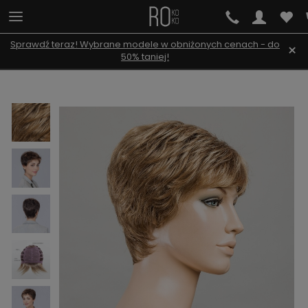
Sprawdź teraz! Wybrane modele w obniżonych cenach - do
×
50% taniej!