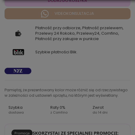
DODAJ DO KOSZYKA
VIDEOKONSULTACJA
Płatność przy odbiorze, Płatność przelewem,
Przelewy 24 Rokoko, Przelewy24, Comfino,
Płatność przy zakupie w punkcie
Szybkie płatności Blik.
Pamiętaj, że prezentowany kolor może różnić się od rzeczywistego
w zależności od ustawień sprzętu, na którym jest wyświetlany.
Szybka
Raty 0%
Zwrot
dostawa
z Comfino
do 14 dni
SKORZYSTAJ ZE SPECJALNEJ PROMOCJI:
Promocja