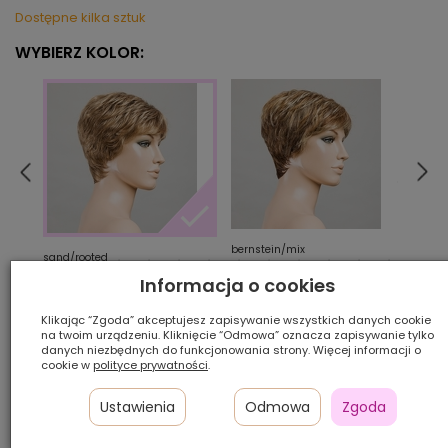
Dostępne kilka sztuk
WYBIERZ KOLOR:
bernstein/mix
cham
sand/rooted
Informacja o cookies
Ilość szt.:
Klikając “Zgoda” akceptujesz zapisywanie wszystkich danych cookie
na twoim urządzeniu. Kliknięcie “Odmowa” oznacza zapisywanie tylko
danych niezbędnych do funkcjonowania strony. Więcej informacji o
1 050,00 zł
cookie w
polityce prywatności
.
Ustawienia
Odmowa
Zgoda