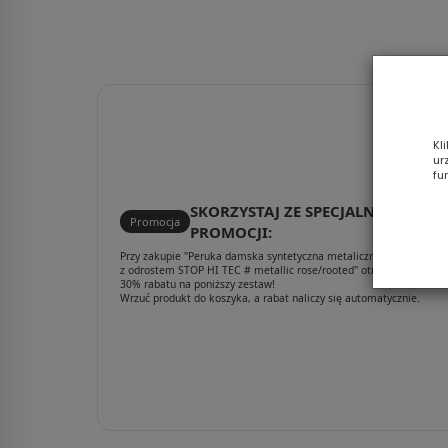
bisquit blon
Kl
ur
fu
SKORZYSTAJ ZE SPECJALNEJ
Promocja
PROMOCJI:
Przy zakupie "Peruka damska syntetyczna metaliczny różowy blond
z odrostem STOP HI TEC # metallic rose/rooted" otrzymujesz aż
30% rabatu na poniższy zestaw!
Wrzuć produkt do koszyka, a rabat naliczy się automatycznie.