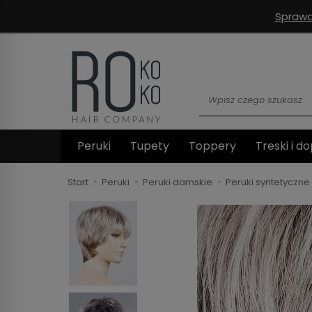
Sprawd
Wyszukaj
Peruki
Tupety
Toppery
Treski i do
Start
Peruki
Peruki damskie
Peruki syntetyczne