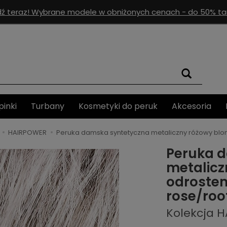
ź teraz! Wybrane modele w obniżonych cenach - do 50% tan
pinki
Turbany
Kosmetyki do peruk
Akcesoria
HAIRPOWER
Peruka damska syntetyczna metaliczny różowy blon
Peruka 
metalicz
odrostem
rose/roo
Kolekcja 