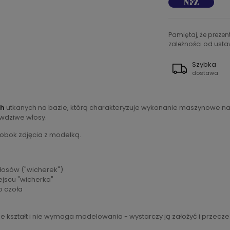
Pamiętaj, że preze
zależności od ustaw
Szybka
dostawa
ch
utkanych na bazie, którą charakteryzuje wykonanie maszynowe na
awdziwe włosy.
 obok zdjęcia z modelką.
włosów ("wicherek")
ejscu "wicherka"
o czoła
 kształt i nie wymaga modelowania - wystarczy ją założyć i przecze