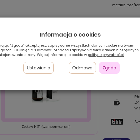
de/rooted
bernstein/rooted
sand/mix
metallic rose/ro
Informacja o cookies
ikając “Zgoda” akceptujesz zapisywanie wszystkich danych cookie na twoim
ządzeniu. Kliknięcie “Odmowa” oznacza zapisywanie tylko danych niezbędnych
nkcjonowania strony. Więcej informacji o cookie w
polityce prywatności
.
Ustawienia
Odmowa
Zgoda
Pł
24
w 
Sz
Zestaw HIT! (szampon+serum)