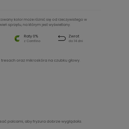
ntowany kolor może różnić się od rzeczywistego w
ień sprzętu, na którym jest wyświetlany.
Raty 0%
Zwrot
z Comfino
do 14 dni
 tresach oraz mikroskóra na czubku głowy.
sać palcami, aby fryzura dobrze wyglądała.