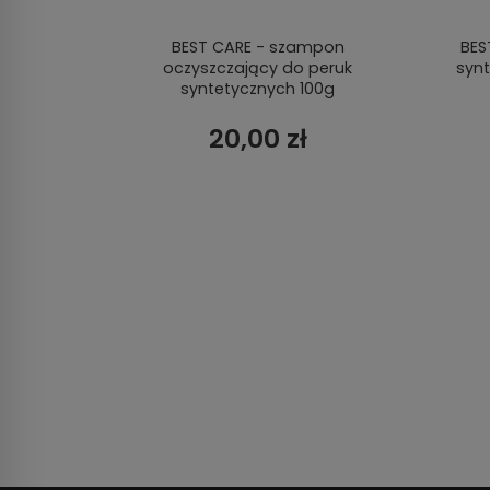
walna
BEST CARE - szampon
BES
oczyszczający do peruk
syn
syntetycznych 100g
20,00 zł