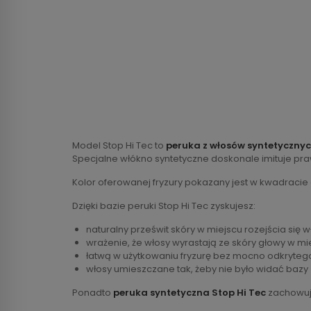
Model Stop Hi Tec to
peruka z włosów syntetyczny
Specjalne włókno syntetyczne doskonale imituje pr
Kolor oferowanej fryzury pokazany jest w kwadracie
Dzięki bazie peruki Stop Hi Tec zyskujesz:
naturalny prześwit skóry w miejscu rozejścia się 
wrażenie, że włosy wyrastają ze skóry głowy w mi
łatwą w użytkowaniu fryzurę bez mocno odkryteg
włosy umieszczane tak, żeby nie było widać bazy
Ponadto
peruka syntetyczna Stop Hi Tec
zachowuje