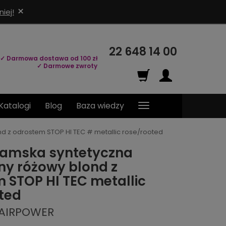
×
iej!
22 648 14 00
✓ Darmowa dostawa od 100 zł
✓ Darmowe zwroty
Katalogi
Blog
Baza wiedzy
d z odrostem STOP HI TEC # metallic rose/rooted
damska syntetyczna
ny różowy blond z
 STOP HI TEC metallic
ted
HAIRPOWER