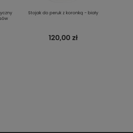
tyczny
Stojak do peruk z koronką - biały
Głowa do
osów
120,00 zł