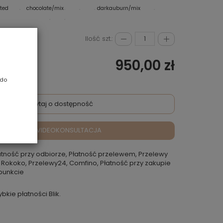
oted
chocolate/mix
darkauburn/mix
champagne/rooted
Ilość szt.:
950,00 zł
 do
Zapytaj o dostępność
VIDEOKONSULTACJA
atność przy odbiorze, Płatność przelewem, Przelewy
 Rokoko, Przelewy24, Comfino, Płatność przy zakupie
punkcie
ybkie płatności Blik.