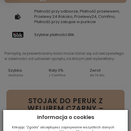
Płatność przy odbiorze, Płatność przelewem,
Przelewy 24 Rokoko, Przelewy24, Comfino,
Płatność przy zakupie w punkcie
Szybkie płatności Blik.
Pamiętaj, że prezentowany kolor może różnić się od rzeczywistego
w zależności od ustawień sprzętu, na którym jest wyświetlany.
Szybka
Raty 0%
Zwrot
dostawa
z Comfino
do 14 dni
STOJAK DO PERUK Z
WELUREM CZARNY –
ELEGANCKIE
Informacja o cookies
PRZECHOWYWANIE I
Klikając “Zgoda” akceptujesz zapisywanie wszystkich danych