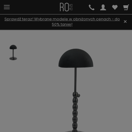
Sprawdź teraz! Wybrane modele w obniżonych cenach - do
×
50% taniej!