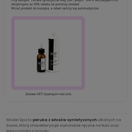
Przy zakupie "Peruka syntetyczna siwy „sól i pieprz” SPA # salt/pepper/mix"
otrzymujesz aż 30% rabatu na poniższy zestaw!
Wrzuć produkt do koszyka, a rabat naliczy się automatycznie.
Zestaw HIT! (szampon+serum)
Model Spa to
peruka z włosów syntetycznych
utkanych na
bazie, którą charakteryzuje wykonanie ręczne na tiulu oraz
linia rozmyta z przodu.