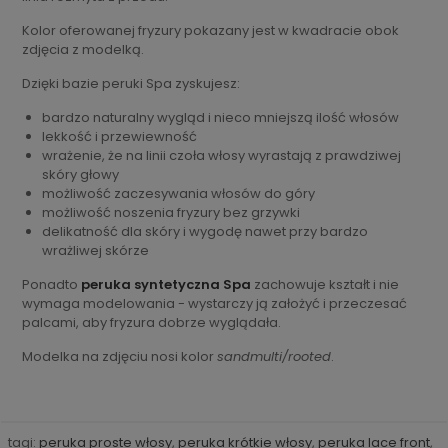
Kolor oferowanej fryzury pokazany jest w kwadracie obok
zdjęcia z modelką.
Dzięki bazie peruki Spa zyskujesz:
bardzo naturalny wygląd i nieco mniejszą ilość włosów
lekkość i przewiewność
wrażenie, że na linii czoła włosy wyrastają z prawdziwej
skóry głowy
możliwość zaczesywania włosów do góry
możliwość noszenia fryzury bez grzywki
delikatność dla skóry i wygodę nawet przy bardzo
wrażliwej skórze
Ponadto
peruka syntetyczna Spa
zachowuje kształt i nie
wymaga modelowania - wystarczy ją założyć i przeczesać
palcami, aby fryzura dobrze wyglądała.
Modelka na zdjęciu nosi kolor
sandmulti/rooted
.
tagi:
peruka proste włosy
,
peruka krótkie włosy
,
peruka lace front
,