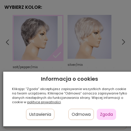
WYBIERZ KOLOR:
silver/mix
pearl
salt/pepper/mix
Informacja o cookies
Ilość szt.:
Klikając “Zgoda” akceptujesz zapisywanie wszystkich danych cookie
na twoim urządzeniu. Kliknięcie “Odmowa” oznacza zapisywanie tylko
1 850,00 zł
danych niezbędnych do funkcjonowania strony. Więcej informacji o
cookie w
polityce prywatności
.
Ustawienia
Odmowa
Zgoda
Zapytaj o dostępność