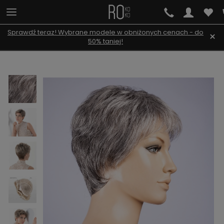
Sprawdź teraz! Wybrane modele w obniżonych cenach - do
×
50% taniej!