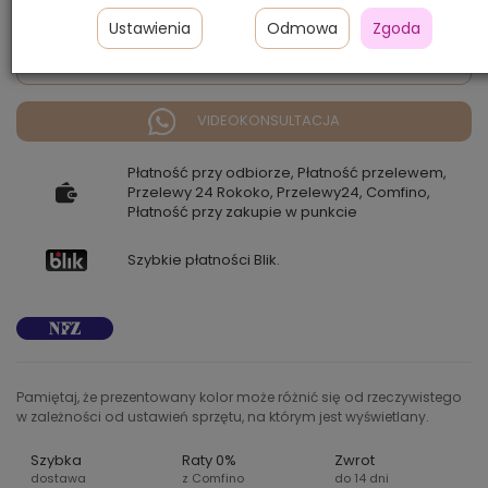
Ustawienia
Odmowa
Zgoda
Zapytaj o dostępność
VIDEOKONSULTACJA
Płatność przy odbiorze, Płatność przelewem,
Przelewy 24 Rokoko, Przelewy24, Comfino,
Płatność przy zakupie w punkcie
Szybkie płatności Blik.
Pamiętaj, że prezentowany kolor może różnić się od rzeczywistego
w zależności od ustawień sprzętu, na którym jest wyświetlany.
Szybka
Raty 0%
Zwrot
dostawa
z Comfino
do 14 dni