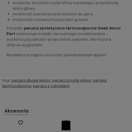
wrażenie, że na linii czoła włosy wyrastają z prawdziwej
skóry głowy
możliwość zaczesywania włosów do góry
możliwość noszenia fryzury bez grzywki
Ponadto
peruka syntetyczna termoodporna Sleek Mono
Part
zachowuje kształt i nie wymaga modelowania -
wystarczy ją założyć i przeczesać palcami, aby fryzura
dobrze wyglądała.
Modelka na zdjęciu nosi kolor
powderblonde tipped
.
tagi:
peruka długie włosy
,
peruka proste włosy
,
peruka
termoodporna
,
peruka z odrostem
Akcesoria