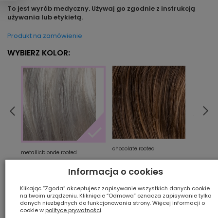
To jest wyrób medyczny. Używaj go zgodnie z instrukcją
używania lub etykietą.
Produkt na zamówienie
WYBIERZ KOLOR:
chocolate rooted
darkc
metallicblonde rooted
Informacja o cookies
Ilość szt.:
Klikając “Zgoda” akceptujesz zapisywanie wszystkich danych cookie
na twoim urządzeniu. Kliknięcie “Odmowa” oznacza zapisywanie tylko
danych niezbędnych do funkcjonowania strony. Więcej informacji o
1 550,00 zł
cookie w
polityce prywatności
.