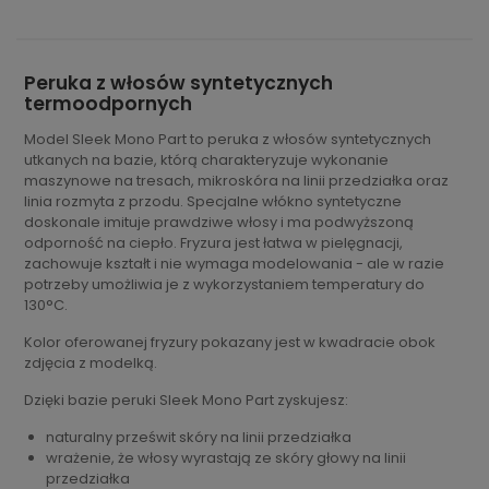
Peruka z włosów syntetycznych
termoodpornych
Model Sleek Mono Part to peruka z włosów syntetycznych
utkanych na bazie, którą charakteryzuje wykonanie
maszynowe na tresach, mikroskóra na linii przedziałka oraz
linia rozmyta z przodu. Specjalne włókno syntetyczne
doskonale imituje prawdziwe włosy i ma podwyższoną
odporność na ciepło. Fryzura jest łatwa w pielęgnacji,
zachowuje kształt i nie wymaga modelowania - ale w razie
potrzeby umożliwia je z wykorzystaniem temperatury do
130°C.
Kolor oferowanej fryzury pokazany jest w kwadracie obok
zdjęcia z modelką.
Dzięki bazie peruki Sleek Mono Part zyskujesz:
naturalny prześwit skóry na linii przedziałka
wrażenie, że włosy wyrastają ze skóry głowy na linii
przedziałka