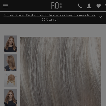
Sprawdź teraz! Wybrane modele w obniżonych cenach - do
×
50% taniej!