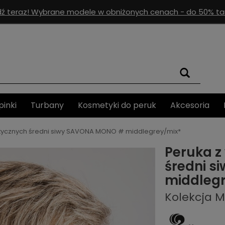
ź teraz! Wybrane modele w obniżonych cenach - do 50% tan
pinki
Turbany
Kosmetyki do peruk
Akcesoria
etycznych średni siwy SAVONA MONO # middlegrey/mix*
Peruka z
średni 
middleg
Kolekcja 