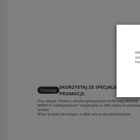
Kl
ur
fu
SKORZYSTAJ ZE SPECJALNEJ
Promocja
PROMOCJI:
Przy zakupie "Peruka z włosów syntetycznych średni siwy SAVONA
MONO # middlegrey/mix*" otrzymujesz aż 30% rabatu na poniższy
zestaw!
Wrzuć produkt do koszyka, a rabat naliczy się automatycznie.