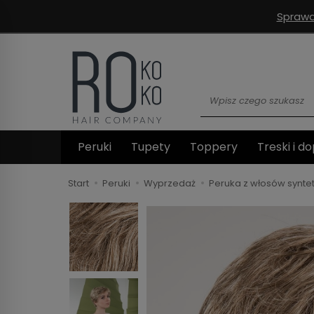
Sprawd
Wyszukaj
Peruki
Tupety
Toppery
Treski i do
Start
Peruki
Wyprzedaż
Peruka z włosów synt