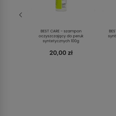
walna
BEST CARE - szampon
BES
oczyszczający do peruk
syn
syntetycznych 100g
20,00 zł