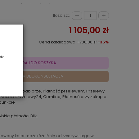
Ilość szt.:
1 105,00 zł
Cena katalogowa:
1 700,00 zł
-35%
 do
DODAJ DO KOSZYKA
VIDEOKONSULTACJA
atność przy odbiorze, Płatność przelewem, Przelewy
 Rokoko, Przelewy24, Comfino, Płatność przy zakupie
punkcie
ybkie płatności Blik.
ntowany kolor może różnić się od rzeczywistego w