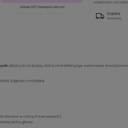
zależności od ustaw
Zestaw HIT! (szampon+serum)
Szybka
dostawa
nych
utkanych na bazie, którą charakteryzuje wykonanie maszynowe n
 obok zdjęcia z modelką.
tii włosów w różnych kierunkach)
dziwej skóry głowy