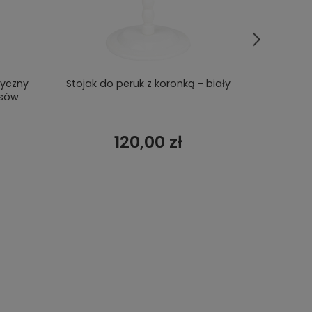
tyczny
Stojak do peruk z koronką - biały
Głowa do
osów
120,00 zł