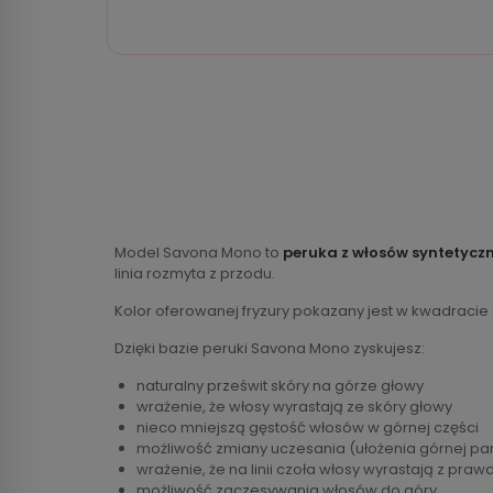
Model Savona Mono to
peruka z włosów syntetycz
linia rozmyta z przodu.
Kolor oferowanej fryzury pokazany jest w kwadracie
Dzięki bazie peruki Savona Mono zyskujesz:
naturalny prześwit skóry na górze głowy
wrażenie, że włosy wyrastają ze skóry głowy
nieco mniejszą gęstość włosów w górnej części
możliwość zmiany uczesania (ułożenia górnej par
wrażenie, że na linii czoła włosy wyrastają z praw
możliwość zaczesywania włosów do góry