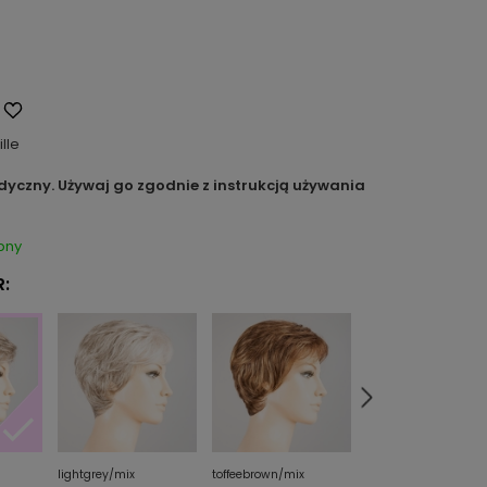
ille
dyczny. Używaj go zgodnie z instrukcją używania
pny
:
lightgrey/mix
toffeebrown/mix
white/mix