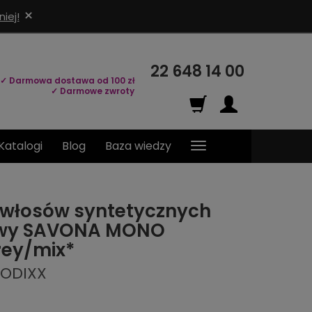
×
iej!
22 648 14 00
✓ Darmowa dostawa od 100 zł
✓ Darmowe zwroty
Katalogi
Blog
Baza wiedzy
 włosów syntetycznych
siwy SAVONA MONO
rey/mix*
MODIXX