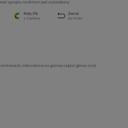
ień sprzętu, na którym jest wyświetlany.
Raty 0%
Zwrot
z Comfino
do 14 dni
a tresach, mikroskóra na górnej części głowy oraz