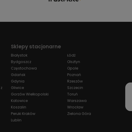
Sklepy stacjonarne
Białystok
Łódź
Bydgoszcz
Olsztyn
Częstochowa
Opole
Gdańsk
Poznań
Gdynia
Rzeszów
 z
Gliwice
Szczecin
Gorzów Wielkopolski
Toruń
Katowice
Warszawa
Koszalin
Wrocław
Peruki Kraków
Zielona Góra
Lublin