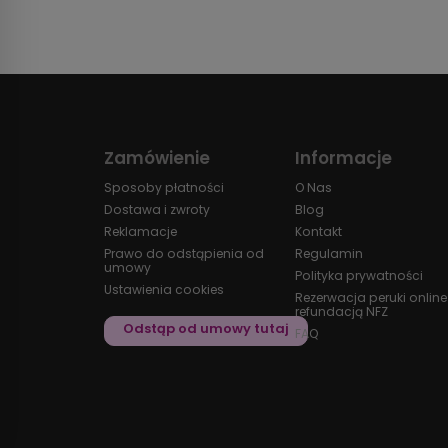
Zamówienie
Informacje
Sposoby płatności
O Nas
Dostawa i zwroty
Blog
Reklamacje
Kontakt
Prawo do odstąpienia od
Regulamin
umowy
Polityka prywatności
Ustawienia cookies
Rezerwacja peruki online
refundacją NFZ
FAQ