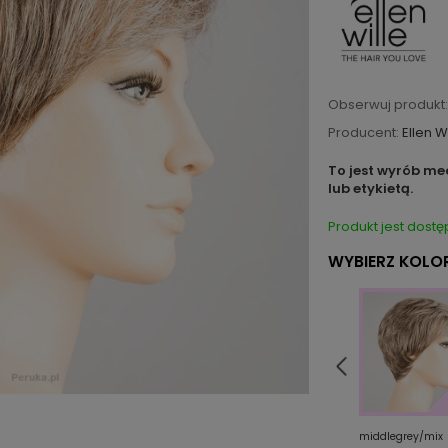
Obserwuj produkt:
Producent:
Ellen W
To jest wyrób me
lub etykietą.
Produkt jest dostę
WYBIERZ KOLOR
x
toffeebrown/mix
white/mix
middlegrey/mix