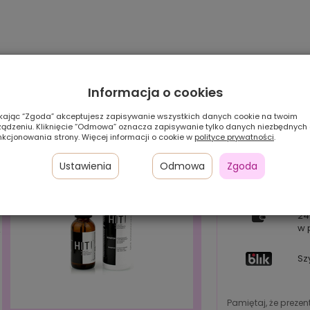
Informacja o cookies
ikając “Zgoda” akceptujesz zapisywanie wszystkich danych cookie na twoim
ządzeniu. Kliknięcie “Odmowa” oznacza zapisywanie tylko danych niezbędnych
nkcjonowania strony. Więcej informacji o cookie w
polityce prywatności
.
Ustawienia
Odmowa
Zgoda
Pł
24
w 
Sz
Pamiętaj, że preze