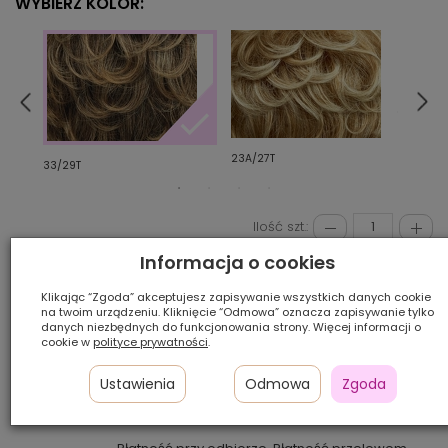
WYBIERZ KOLOR:
27/14
23A/27T
33/29T
Ilość szt.:
Informacja o cookies
350,00 zł
Klikając “Zgoda” akceptujesz zapisywanie wszystkich danych cookie
na twoim urządzeniu. Kliknięcie “Odmowa” oznacza zapisywanie tylko
danych niezbędnych do funkcjonowania strony. Więcej informacji o
cookie w
polityce prywatności
.
DODAJ DO KOSZYKA
Ustawienia
Odmowa
Zgoda
VIDEOKONSULTACJA