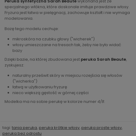
Peruka syntetyczna Sarah Beaute
wykonana jest ze
specjalnego włókna, które doskonale imituje prawdziwe włosy.
Fryzura jest łatwa w pielęgnacji, zachowuje kształt i nie wymaga
modelowania.
Bazę tego modelu cechuje:
mikroskóra na czubku głowy ("wicherek")
włosy umieszczane na tresach tak, żeby nie było widać
bazy
Dzięki bazie, na której zbudowana jest
peruka Sarah Beaute
,
zyskujesz:
naturalny prześwit skóry w miejscu rozejścia się włosów
("wicherka")
łatwą w użytkowaniu fryzurę
nieco większą gęstość w górnej części
Modelka ma na sobie perukę w kolorze numer
4/8
.
tagi:
tania peruka
,
peruka krótkie włosy
,
peruka proste włosy
,
peruka bez odrostu