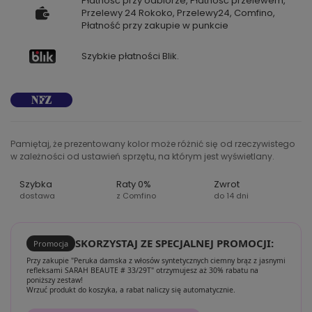
Płatność przy odbiorze, Płatność przelewem,
Przelewy 24 Rokoko, Przelewy24, Comfino,
Płatność przy zakupie w punkcie
Szybkie płatności Blik.
Pamiętaj, że prezentowany kolor może różnić się od rzeczywistego
w zależności od ustawień sprzętu, na którym jest wyświetlany.
Szybka
Raty 0%
Zwrot
dostawa
z Comfino
do 14 dni
SKORZYSTAJ ZE SPECJALNEJ PROMOCJI:
Promocja
Przy zakupie "Peruka damska z włosów syntetycznych ciemny brąz z jasnymi
refleksami SARAH BEAUTE # 33/29T" otrzymujesz aż 30% rabatu na
poniższy zestaw!
Wrzuć produkt do koszyka, a rabat naliczy się automatycznie.