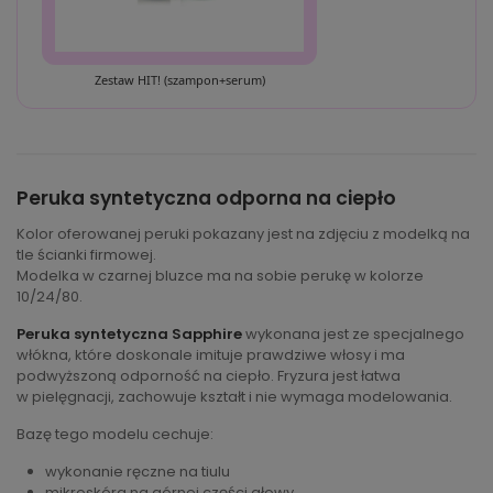
Zestaw HIT! (szampon+serum)
Peruka syntetyczna odporna na ciepło
Kolor oferowanej peruki pokazany jest na zdjęciu z modelką na
tle ścianki firmowej.
Modelka w czarnej bluzce ma na sobie perukę w kolorze
10/24/80.
Peruka syntetyczna Sapphire
wykonana jest ze specjalnego
włókna, które doskonale imituje prawdziwe włosy i ma
podwyższoną odporność na ciepło. Fryzura jest łatwa
w pielęgnacji, zachowuje kształt i nie wymaga modelowania.
Bazę tego modelu cechuje:
wykonanie ręczne na tiulu
mikroskóra na górnej części głowy