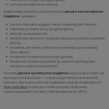
rozmyta przednia linia włosów
Dzięki bazie, na której zbudowana jest
peruka termoodporna
Sapphire
, zyskujesz:
bardzo naturalny wygląd i nieco mniejszą ilość włosów
naturalny prześwit skóry na górze głowy
lekkość i przewiewność
delikatność dla skóry i wygodę nawet przy bardzo wrażliwej
skórze
wrażenie, że na linii czoła włosy wyrastają z prawdziwej
skóry głowy
możliwość noszenia fryzury bez grzywki
możliwość zmiany uczesania (tj. ułożenia górnej partii
włosów w różnych kierunkach)
Ponadto
peruka syntetyczna Sapphire
zachowuje kształt i nie
wymaga modelowania — wystarczy ją założyć i przeczesać
palcami, aby fryzura dobrze wyglądała, jednak dzięki włosom
High Heat Fibre
można ją w razie potrzeby stylizować
z wykorzystaniem narzędzi o temperaturze do 130°C.