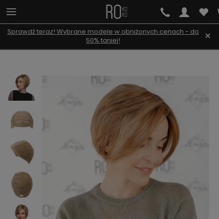
Sprawdź teraz! Wybrane modele w obniżonych cenach - do
×
50% taniej!