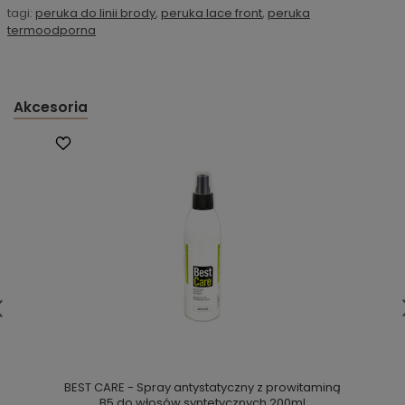
tagi:
peruka do linii brody
,
peruka lace front
,
peruka
termoodporna
Akcesoria
BEST CARE - Spray antystatyczny z prowitaminą
B5 do włosów syntetycznych 200ml