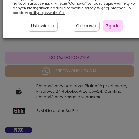
na twoim urządzeniu. Kliknięcie “Odmowa” oznacza zapisywanie tylko
danych niezbędnych do funkcjonowania strony. Więcej informacji o
cookie w
polityce prywatności
.
Ilość szt.:
Ustawienia
Odmowa
Zgoda
2 200,00 zł
DODAJ DO KOSZYKA
VIDEOKONSULTACJA
Płatność przy odbiorze, Płatność przelewem,
Przelewy 24 Rokoko, Przelewy24, Comfino,
Płatność przy zakupie w punkcie
Szybkie płatności Blik.