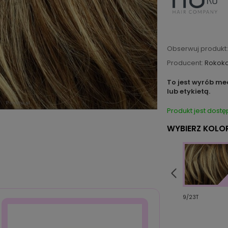
Obserwuj produkt:
Producent:
Rokok
To jest wyrób me
lub etykietą.
Produkt jest dostę
WYBIERZ KOLOR
35/131R
9/23T
33/29T