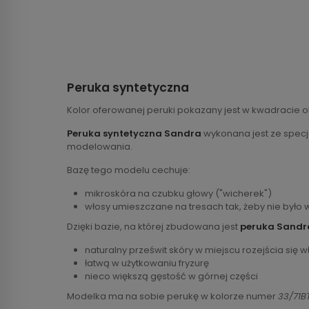
Peruka syntetyczna
Kolor oferowanej peruki pokazany jest w kwadracie o
Peruka syntetyczna Sandra
wykonana jest ze specja
modelowania.
Bazę tego modelu cechuje:
mikroskóra na czubku głowy ("wicherek")
włosy umieszczane na tresach tak, żeby nie było
Dzięki bazie, na której zbudowana jest
peruka Sandr
naturalny prześwit skóry w miejscu rozejścia się 
łatwą w użytkowaniu fryzurę
nieco większą gęstość w górnej części
Modelka ma na sobie perukę w kolorze numer
33/71B