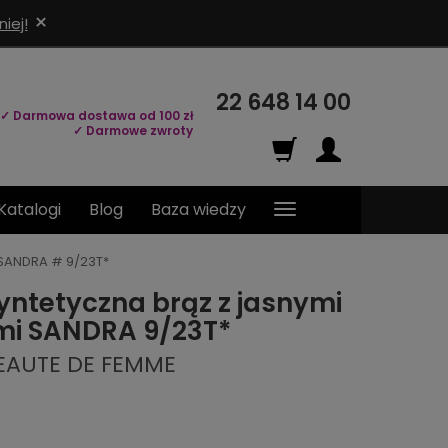
×
iej!
22 648 14 00
✓ Darmowa dostawa od 100 zł
✓ Darmowe zwroty
Katalogi
Blog
Baza wiedzy
 SANDRA # 9/23T*
yntetyczna brąz z jasnymi
mi SANDRA 9/23T*
BEAUTE DE FEMME