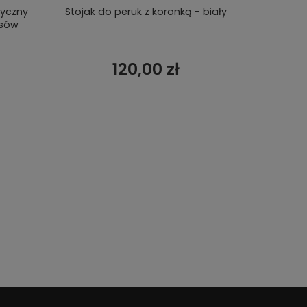
tyczny
Stojak do peruk z koronką - biały
Głowa do
osów
120,00 zł