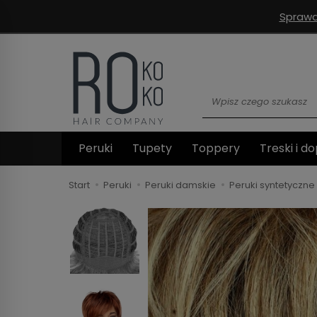
Sprawd
Wyszukaj
Peruki
Tupety
Toppery
Treski i do
Start
Peruki
Peruki damskie
Peruki syntetyczne