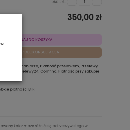
Ilość szt.:
350,00 zł
DODAJ DO KOSZYKA
 do
VIDEOKONSULTACJA
atność przy odbiorze, Płatność przelewem, Przelewy
 Rokoko, Przelewy24, Comfino, Płatność przy zakupie
punkcie
ybkie płatności Blik.
ntowany kolor może różnić się od rzeczywistego w