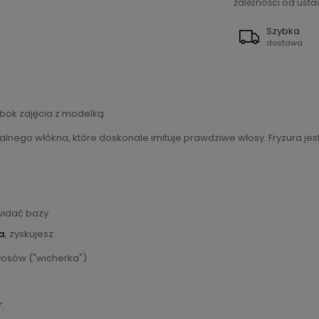
zależności od ustaw
Szybka
dostawa
bok zdjęcia z modelką.
lnego włókna, które doskonale imituje prawdziwe włosy. Fryzura jest
 widać bazy
a
, zyskujesz:
włosów ("wicherka")
T
.