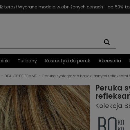
ź teraz! Wybrane modele w obniżonych cenach - do 50% tan
pinki
Turbany
Kosmetyki do peruk
Akcesoria
BEAUTE DE FEMME
Peruka syntetyczna brąz z jasnymi refleksami
Peruka s
refleksa
Kolekcja 