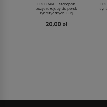
walna
BEST CARE - szampon
BES
oczyszczający do peruk
syn
syntetycznych 100g
20,00 zł