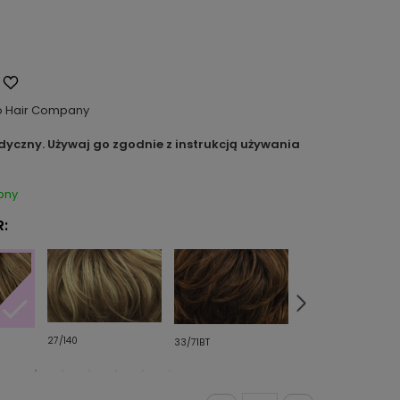
o Hair Company
dyczny. Używaj go zgodnie z instrukcją używania
pny
:
27/140
33/71BT
8/24H