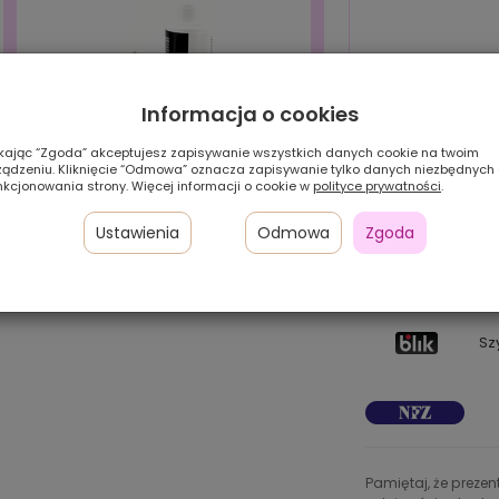
Informacja o cookies
ikając “Zgoda” akceptujesz zapisywanie wszystkich danych cookie na twoim
ządzeniu. Kliknięcie “Odmowa” oznacza zapisywanie tylko danych niezbędnych
nkcjonowania strony. Więcej informacji o cookie w
polityce prywatności
.
Ustawienia
Odmowa
Zgoda
Pł
Zestaw HIT! (szampon+serum)
24
w 
Sz
Pamiętaj, że preze