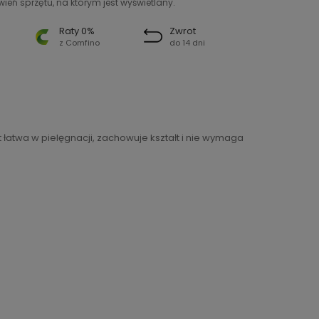
ień sprzętu, na którym jest wyświetlany.
Raty 0%
Zwrot
z Comfino
do 14 dni
 łatwa w pielęgnacji, zachowuje kształt i nie wymaga