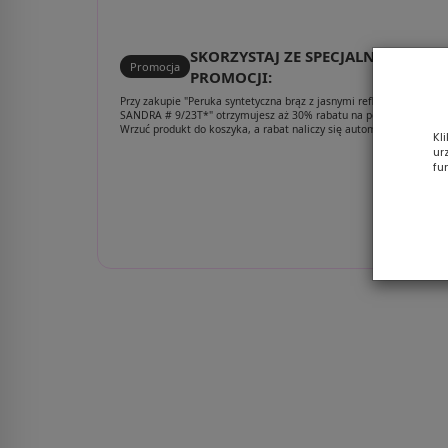
SKORZYSTAJ ZE SPECJALNEJ
Promocja
PROMOCJI:
Przy zakupie "Peruka syntetyczna brąz z jasnymi refleksami
SANDRA # 9/23T*" otrzymujesz aż 30% rabatu na poniższy zestaw!
Wrzuć produkt do koszyka, a rabat naliczy się automatycznie.
Kl
ur
fu