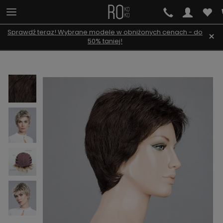
Sprawdź teraz! Wybrane modele w obniżonych cenach - do
×
50% taniej!