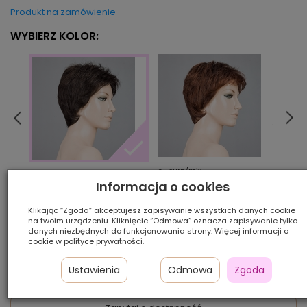
Produkt na zamówienie
WYBIERZ KOLOR:
auburn/mix
berns
espresso/rooted
Informacja o cookies
Klikając “Zgoda” akceptujesz zapisywanie wszystkich danych cookie
Ilość szt.:
na twoim urządzeniu. Kliknięcie “Odmowa” oznacza zapisywanie tylko
danych niezbędnych do funkcjonowania strony. Więcej informacji o
cookie w
polityce prywatności
.
750,00 zł
Ustawienia
Odmowa
Zgoda