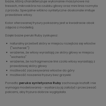
bazie, którą charakteryzuje wykonanie maszynowe na
tresach, mikroskóra na czubku głowy oraz mini linia rozmyta
z przodu. Specjalne włókno syntetyczne doskonale imituje
prawdziwe włosy.
Kolor oferowanej fryzury pokazany jest w kwadracie obok
zdjęcia z modelką.
Dzięki bazie peruki Ruby zyskujesz:
naturalny prześwit skóry w miejscu rozejścia się włosów
("wicherek")
wrażenie, że włosy wyrastają ze skóry głowy w miejscu
"wicherka"
wrażenie, że na fragmencie linii czoła włosy wyrastają z
prawdziwej skóry głowy
możliwość zaczesywania włosów do góry
możliwość noszenia fryzury bez grzywki
Ponadto
peruka syntetyczna Ruby
zachowuje kształt i nie
wymaga modelowania - wystarczy ją założyć i przeczesać
palcami, aby fryzura dobrze wyglądała.