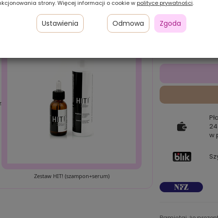
nkcjonowania strony. Więcej informacji o cookie w
polityce prywatności
.
Ustawienia
Odmowa
Zgoda
z
Pł
24
w 
Sz
Zestaw HIT! (szampon+serum)
Pamiętaj, że preze