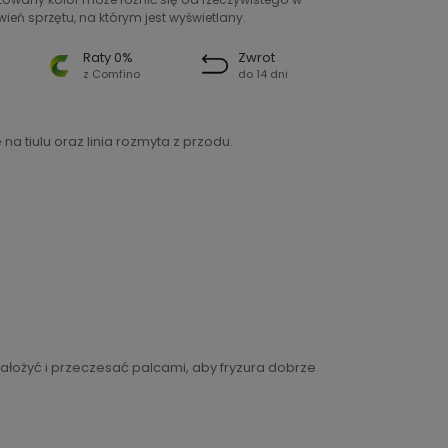
ień sprzętu, na którym jest wyświetlany.
Raty 0%
Zwrot
z Comfino
do 14 dni
a tiulu oraz linia rozmyta z przodu.
ałożyć i przeczesać palcami, aby fryzura dobrze