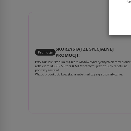
fu
SKORZYSTAJ ZE SPECJALNEJ
Promocja
PROMOCJI:
Przy zakupie "Peruka męska z włosów syntetycznych ciemny blond 
refleksem ROGER 5 Stars # M17s" otrzymujesz aż 30% rabatu na
poniższy zestaw!
Wrzuć produkt do koszyka, a rabat naliczy się automatycznie.