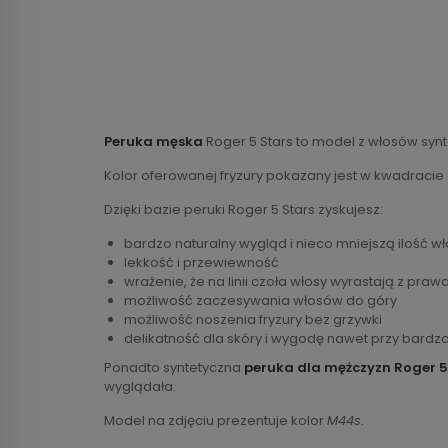
Peruka męska
Roger 5 Stars to model z włosów synte
Kolor oferowanej fryzury pokazany jest w kwadracie
Dzięki bazie peruki Roger 5 Stars zyskujesz:
bardzo naturalny wygląd i nieco mniejszą ilość w
lekkość i przewiewność
wrażenie, że na linii czoła włosy wyrastają z praw
możliwość zaczesywania włosów do góry
możliwość noszenia fryzury bez grzywki
delikatność dla skóry i wygodę nawet przy bardzo
Ponadto syntetyczna
peruka dla mężczyzn Roger 5
wyglądała.
Model na zdjęciu prezentuje kolor
M44s
.