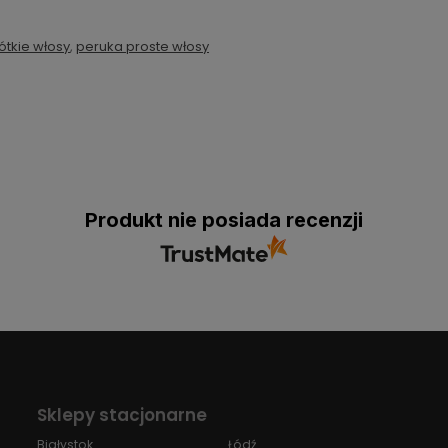
ótkie włosy
,
peruka proste włosy
Produkt nie posiada recenzji
Sklepy stacjonarne
Białystok
Łódź