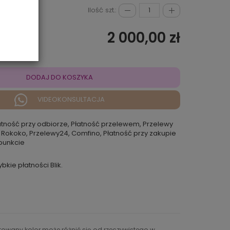
Ilość szt.:
2 000,00 zł
DODAJ DO KOSZYKA
VIDEOKONSULTACJA
atność przy odbiorze, Płatność przelewem, Przelewy
 Rokoko, Przelewy24, Comfino, Płatność przy zakupie
punkcie
ybkie płatności Blik.
ntowany kolor może różnić się od rzeczywistego w