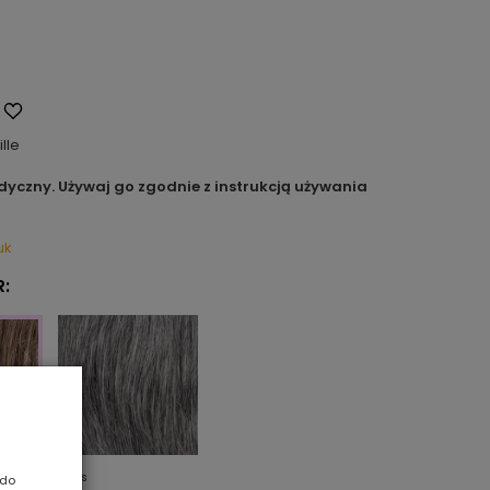
ille
dyczny. Używaj go zgodnie z instrukcją używania
uk
:
M44s
 do