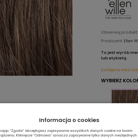
Obserwuj produkt:
Producent:
Ellen W
To jest wyrób me
lub etykietą.
Dostępne kilka szt
WYBIERZ KOLOR
Informacja o cookies
ikając “Zgoda” akceptujesz zapisywanie wszystkich danych cookie na twoim
M17s
ządzeniu. Kliknięcie “Odmowa” oznacza zapisywanie tylko danych niezbędnych