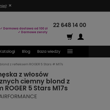
×
iej!
22 648 14 00
✓ Darmowa dostawa od 100 zł
✓ Darmowe zwroty
Katalogi
Blog
Baza wiedzy
lond z refleksem ROGER 5 Stars # M17s
męska z włosów
znych ciemny blond z
m ROGER 5 Stars M17s
HAIRFORMANCE