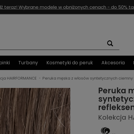
ź teraz! Wybrane modele w obniżonych cenach - do 50% tan
pinki
Turbany
Kosmetyki do peruk
Akcesoria
kcja HAIRFORMANCE
Peruka męska z włosów syntetycznych ciemny b
Peruka 
syntetyc
reflekse
Kolekcja 