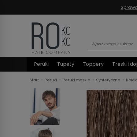
Sprawd
Wyszukaj
Peruki
Tupety
Toppery
Treski i do
Start
Peruki
Peruki męskie
Syntetyczne
Kole