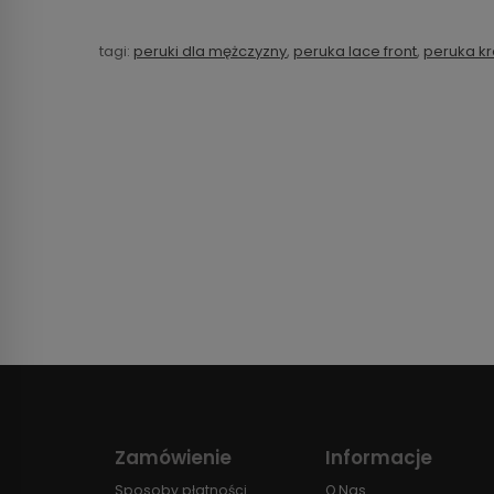
tagi:
peruki dla mężczyzny
,
peruka lace front
,
peruka kr
Zamówienie
Informacje
Sposoby płatności
O Nas