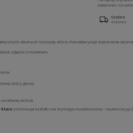
zależności od ustaw
Szybka
dostawa
tycznych utkanych na bazie, którą charakteryzuje wykonanie ręczne n
 obok zdjęcia z modelem.
łosów
dziwej skóry głowy
 wrażliwej skórze
 Stars
zachowuje kształt i nie wymaga modelowania - wystarczy ją z