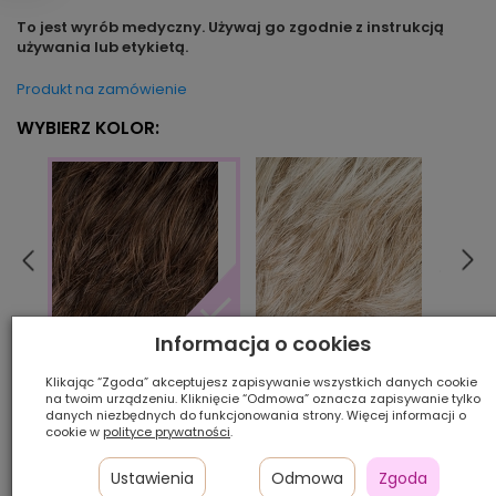
To jest wyrób medyczny. Używaj go zgodnie z instrukcją
używania lub etykietą.
Produkt na zamówienie
WYBIERZ KOLOR:
Informacja o cookies
champagne/mix
dark
chocolate/mix
Klikając “Zgoda” akceptujesz zapisywanie wszystkich danych cookie
na twoim urządzeniu. Kliknięcie “Odmowa” oznacza zapisywanie tylko
danych niezbędnych do funkcjonowania strony. Więcej informacji o
Ilość szt.:
cookie w
polityce prywatności
.
1 200,00 zł
Ustawienia
Odmowa
Zgoda