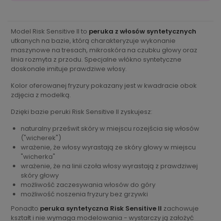
Model Risk Sensitive II to
peruka z włosów syntetycznych
utkanych na bazie, którą charakteryzuje wykonanie
maszynowe na tresach, mikroskóra na czubku głowy oraz
linia rozmyta z przodu. Specjalne włókno syntetyczne
doskonale imituje prawdziwe włosy.
Kolor oferowanej fryzury pokazany jest w kwadracie obok
zdjęcia z modelką.
Dzięki bazie peruki Risk Sensitive II zyskujesz:
naturalny prześwit skóry w miejscu rozejścia się włosów
("wicherek")
wrażenie, że włosy wyrastają ze skóry głowy w miejscu
"wicherka"
wrażenie, że na linii czoła włosy wyrastają z prawdziwej
skóry głowy
możliwość zaczesywania włosów do góry
możliwość noszenia fryzury bez grzywki
Ponadto
peruka syntetyczna Risk Sensitive II
zachowuje
kształt i nie wymaga modelowania - wystarczy ją założyć