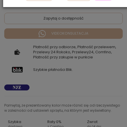
Zapytaj o dostępność
VIDEOKONSULTACJA
Płatność przy odbiorze, Płatność przelewem,
Przelewy 24 Rokoko, Przelewy24, Comfino,
Płatność przy zakupie w punkcie
Szybkie płatności Blik.
Pamiętaj, że prezentowany kolor może różnić się od rzeczywistego
w zależności od ustawień sprzętu, na którym jest wyświetlany.
Szybka
Raty 0%
Zwrot
dostawa
z Comfino
do 14 dni