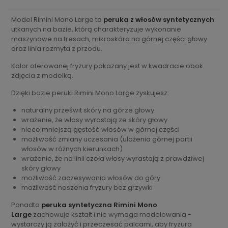
Model Rimini Mono Large to
peruka z włosów syntetycznych
utkanych na bazie, którą charakteryzuje wykonanie
maszynowe na tresach, mikroskóra na górnej części głowy
oraz linia rozmyta z przodu.
Kolor oferowanej fryzury pokazany jest w kwadracie obok
zdjęcia z modelką.
Dzięki bazie peruki Rimini Mono Large zyskujesz:
naturalny prześwit skóry na górze głowy
wrażenie, że włosy wyrastają ze skóry głowy
nieco mniejszą gęstość włosów w górnej części
możliwość zmiany uczesania (ułożenia górnej partii
włosów w różnych kierunkach)
wrażenie, że na linii czoła włosy wyrastają z prawdziwej
skóry głowy
możliwość zaczesywania włosów do góry
możliwość noszenia fryzury bez grzywki
Ponadto
peruka syntetyczna Rimini Mono
Large
zachowuje kształt i nie wymaga modelowania -
wystarczy ją założyć i przeczesać palcami, aby fryzura