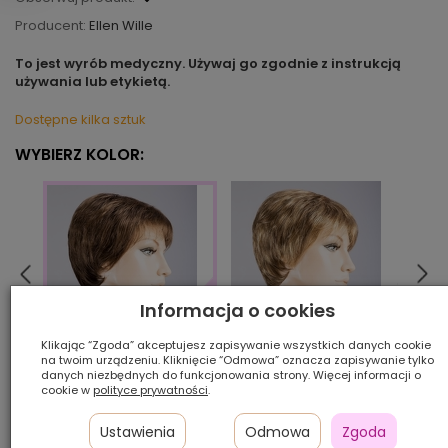
Producent:
Ellen Wille
To jest wyrób medyczny. Używaj go zgodnie z instrukcją
używania lub etykietą.
Dostępne kilka sztuk
WYBIERZ KOLOR:
Informacja o cookies
Klikając “Zgoda” akceptujesz zapisywanie wszystkich danych cookie
bernstein/mix
cham
na twoim urządzeniu. Kliknięcie “Odmowa” oznacza zapisywanie tylko
coffeebrown/mix
danych niezbędnych do funkcjonowania strony. Więcej informacji o
cookie w
polityce prywatności
.
Ilość szt.:
Ustawienia
Odmowa
Zgoda