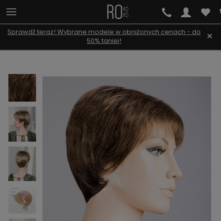
Sprawdź teraz! Wybrane modele w obniżonych cenach - do
×
50% taniej!