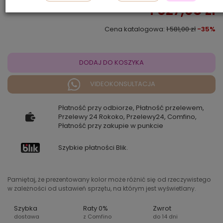
1 027,65 zł
Cena katalogowa:
1 581,00 zł
-35%
DODAJ DO KOSZYKA
VIDEOKONSULTACJA
Płatność przy odbiorze, Płatność przelewem,
Przelewy 24 Rokoko, Przelewy24, Comfino,
Płatność przy zakupie w punkcie
Szybkie płatności Blik.
Pamiętaj, że prezentowany kolor może różnić się od rzeczywistego
w zależności od ustawień sprzętu, na którym jest wyświetlany.
Szybka
Raty 0%
Zwrot
dostawa
z Comfino
do 14 dni