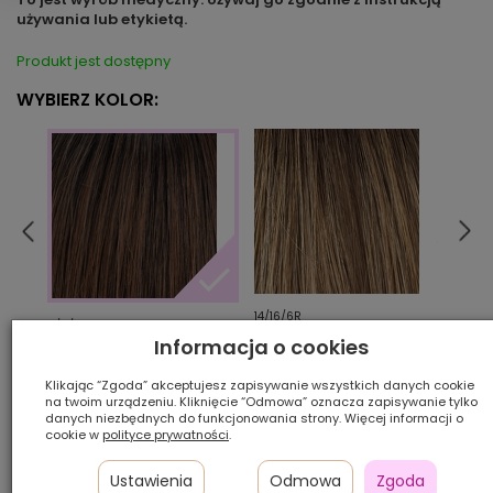
używania lub etykietą.
Produkt jest dostępny
WYBIERZ KOLOR:
14/16/6R
26/2
6/8/4R
Informacja o cookies
Klikając “Zgoda” akceptujesz zapisywanie wszystkich danych cookie
Ilość szt.:
na twoim urządzeniu. Kliknięcie “Odmowa” oznacza zapisywanie tylko
danych niezbędnych do funkcjonowania strony. Więcej informacji o
cookie w
polityce prywatności
.
1 750,00 zł
Ustawienia
Odmowa
Zgoda