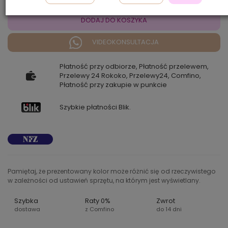
DODAJ DO KOSZYKA
VIDEOKONSULTACJA
Płatność przy odbiorze, Płatność przelewem,
Przelewy 24 Rokoko, Przelewy24, Comfino,
Płatność przy zakupie w punkcie
Szybkie płatności Blik.
Pamiętaj, że prezentowany kolor może różnić się od rzeczywistego
w zależności od ustawień sprzętu, na którym jest wyświetlany.
Szybka
Raty 0%
Zwrot
dostawa
z Comfino
do 14 dni