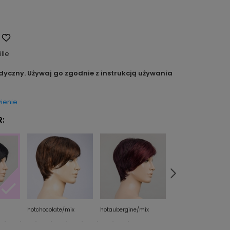
ille
dyczny. Używaj go zgodnie z instrukcją używania
ienie
:
hotchocolate/mix
hotaubergine/mix
champagne/rooted