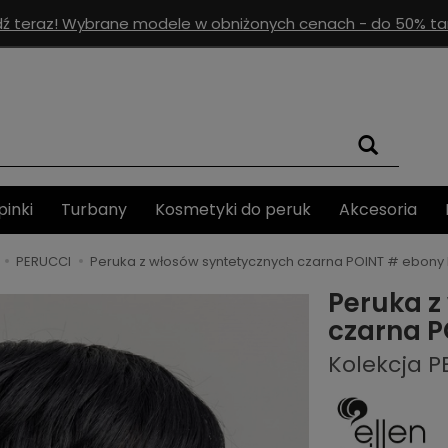
ź teraz! Wybrane modele w obniżonych cenach - do 50% tan
pinki
Turbany
Kosmetyki do peruk
Akcesoria
PERUCCI
Peruka z włosów syntetycznych czarna POINT # ebony 
Peruka z
czarna P
Kolekcja 