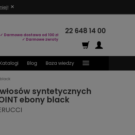
×
iej!
22 648 14 00
✓ Darmowa dostawa od 100 zł
✓ Darmowe zwroty
Katalogi
Blog
Baza wiedzy
black
 włosów syntetycznych
OINT ebony black
PERUCCI