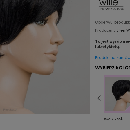
Obserwuj produkt:
Producent:
Ellen W
To jest wyrób me
lub etykietą.
Produkt na zamów
WYBIERZ KOLOR
x
mocca/lighted
platinblonde/rooted
ebony black