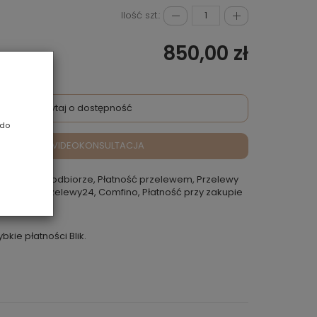
Ilość szt.:
850,00 zł
Zapytaj o dostępność
 do
VIDEOKONSULTACJA
atność przy odbiorze, Płatność przelewem, Przelewy
 Rokoko, Przelewy24, Comfino, Płatność przy zakupie
punkcie
ybkie płatności Blik.