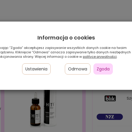
Informacja o cookies
ikając “Zgoda” akceptujesz zapisywanie wszystkich danych cookie na twoim
ządzeniu. Kliknięcie “Odmowa” oznacza zapisywanie tylko danych niezbędnych
nkcjonowania strony. Więcej informacji o cookie w
polityce prywatności
.
Ustawienia
Odmowa
Zgoda
Pł
24
w 
Sz
y