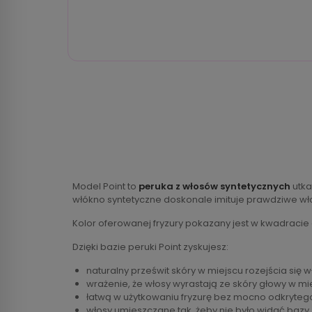
Model Point to
peruka z włosów syntetycznych
utka
włókno syntetyczne doskonale imituje prawdziwe wł
Kolor oferowanej fryzury pokazany jest w kwadracie
Dzięki bazie peruki Point zyskujesz:
naturalny prześwit skóry w miejscu rozejścia się 
wrażenie, że włosy wyrastają ze skóry głowy w mi
łatwą w użytkowaniu fryzurę bez mocno odkryteg
włosy umieszczane tak, żeby nie było widać bazy