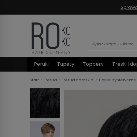
Sprawd
Wyszukaj
Peruki
Tupety
Toppery
Treski i do
Start
Peruki
Peruki damskie
Peruki syntetyczne