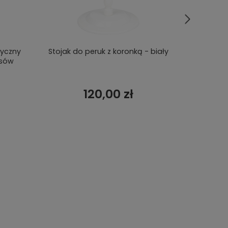
tyczny
Stojak do peruk z koronką - biały
Głowa do
osów
120,00 zł