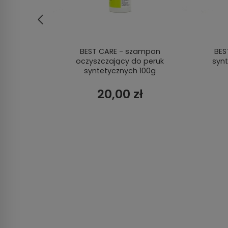
walna
BEST CARE - szampon
BES
oczyszczający do peruk
syn
syntetycznych 100g
20,00 zł