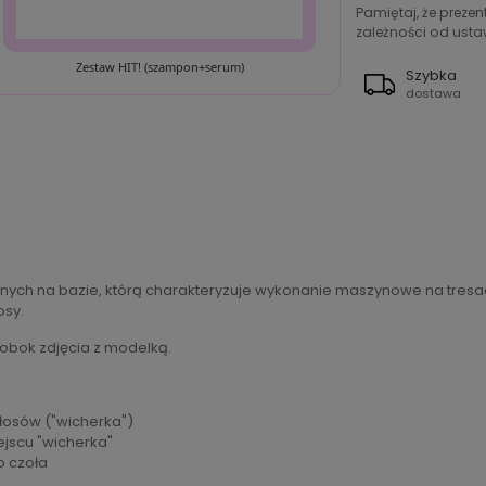
Pamiętaj, że preze
zależności od ustaw
Zestaw HIT! (szampon+serum)
Szybka
dostawa
nych na bazie, którą charakteryzuje wykonanie maszynowe na tresa
osy.
 obok zdjęcia z modelką.
włosów ("wicherka")
ejscu "wicherka"
o czoła