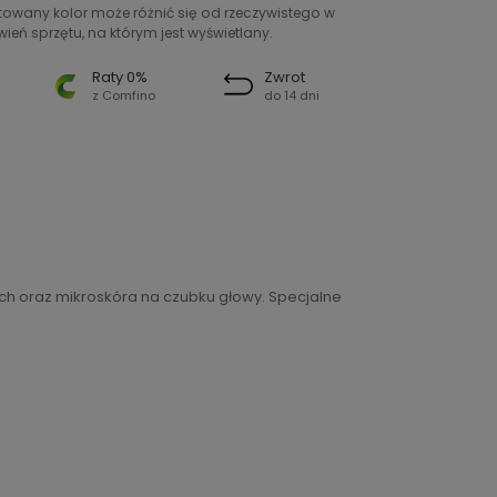
ntowany kolor może różnić się od rzeczywistego w
ień sprzętu, na którym jest wyświetlany.
Raty 0%
Zwrot
z Comfino
do 14 dni
ch oraz mikroskóra na czubku głowy. Specjalne