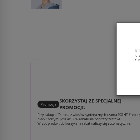
Kl
ur
fu
SKORZYSTAJ ZE SPECJALNEJ
Promocja
PROMOCJI:
Przy zakupie "Peruka z włosów syntetycznych czarna POINT # ebon
black" otrzymujesz aż 30% rabatu na poniższy zestaw!
Wrzuć produkt do koszyka, a rabat naliczy się automatycznie.