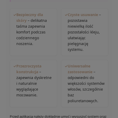
✓
Bezpieczny dla
✓
Czyste usuwanie
–
skóry
– delikatna
pozostawia
taśma zapewnia
niewielką ilość
komfort podczas
pozostałości kleju,
codziennego
ułatwiając
noszenia.
pielęgnację
systemu.
✓
Przezroczysta
✓
Uniwersalne
konstrukcja
–
zastosowanie
–
zapewnia dyskretne
odpowiedni do
i naturalnie
większości systemów
wyglądające
włosów, szczególnie
mocowanie.
baz
poliuretanowych.
Przed aplikacją należy dokładnie umyć i wysuszyć system oraz