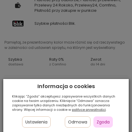
Przelewy 24 Rokoko, Przelewy24, Comfino,
Płatność przy zakupie w punkcie
Szybkie płatności Blik.
Pamiętaj, że prezentowany kolor może różnić się od rzeczywistego
w zależności od ustawień sprzętu, na którym jest wyświetlany.
Szybka
Raty 0%
Zwrot
dostawa
z Comfino
do 14 dni
Informacja o cookies
WALKER TAPE SENSI-TAK –
DELIKATNY PLASTER
Klikając “Zgoda” akceptujesz zapisywanie wszystkich danych
cookie na twoim urządzeniu. Kliknięcie “Odmowa” oznacza
MOCUJĄCY
zapisywanie tylko danych niezbędnych do funkcjonowania
strony. Więcej informacji o cookie w
polityce prywatności
.
ZAPEWNIAJĄCY KOMFORT I
CZYSTE USUWANIE
Ustawienia
Odmowa
Zgoda