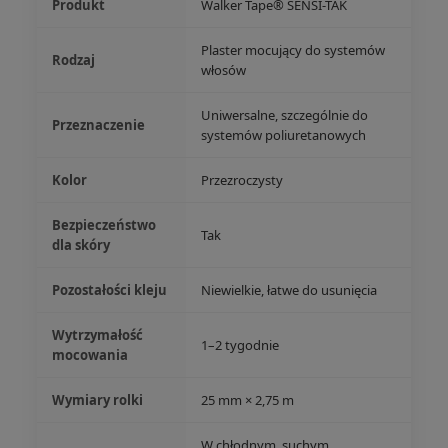
Produkt
Walker Tape® SENSI-TAK
Plaster mocujący do systemów
Rodzaj
włosów
Uniwersalne, szczególnie do
Przeznaczenie
systemów poliuretanowych
Kolor
Przezroczysty
Bezpieczeństwo
Tak
dla skóry
Pozostałości kleju
Niewielkie, łatwe do usunięcia
Wytrzymałość
1–2 tygodnie
mocowania
Wymiary rolki
25 mm × 2,75 m
W chłodnym, suchym,