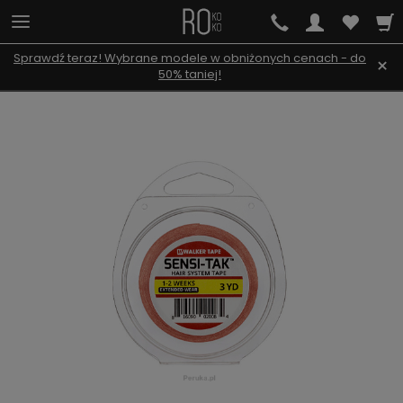
Sprawdź teraz! Wybrane modele w obniżonych cenach - do
×
50% taniej!