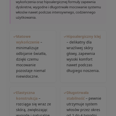
wykończenia oraz hipoalergicznej formuły zapewnia
dyskretne, wygodne i długotrwałe mocowanie systemu
włosów nawet podczas intensywnego, codziennego
użytkowania.
✓
Matowe
✓
Hipoalergiczny klej
wykończenie
–
– delikatny dla
minimalizuje
wrażliwej skóry
odbijanie światła,
głowy, zapewnia
dzięki czemu
wysoki komfort
mocowanie
nawet podczas
pozostaje niemal
długiego noszenia.
niewidoczne.
✓
Elastyczna
✓
Długotrwała
konstrukcja
–
stabilność
– pewnie
rozciąga się wraz ze
utrzymuje system
skórą, zwiększając
włosów przez okres
wygodę i naturalne
od 2 do 4 tygodni.