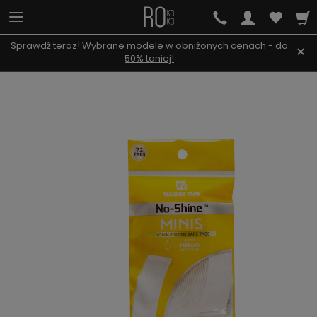
Sprawdź teraz! Wybrane modele w obniżonych cenach - do
×
50% taniej!