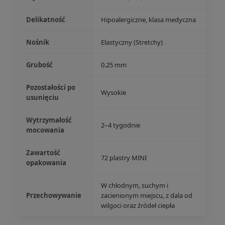
Delikatność
Hipoalergiczne, klasa medyczna
Nośnik
Elastyczny (Stretchy)
Grubość
0.25 mm
Pozostałości po
Wysokie
usunięciu
Wytrzymałość
2–4 tygodnie
mocowania
Zawartość
72 plastry MINI
opakowania
W chłodnym, suchym i
Przechowywanie
zacienionym miejscu, z dala od
wilgoci oraz źródeł ciepła