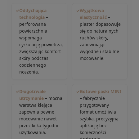
✓
Oddychająca
✓
Wyjątkowa
technologia
–
elastyczność
–
perforowana
plaster dopasowuje
powierzchnia
się do naturalnych
wspomaga
ruchów skóry,
cyrkulację powietrza,
zapewniając
zwiększając komfort
wygodne i stabilne
skóry podczas
mocowanie.
codziennego
noszenia.
✓
Długotrwałe
✓
Gotowe paski MINI
utrzymanie
– mocna
– fabrycznie
warstwa klejąca
przygotowany
zapewnia pewne
format umożliwia
mocowanie nawet
szybką, precyzyjną
przez kilka tygodni
aplikację bez
użytkowania.
konieczności