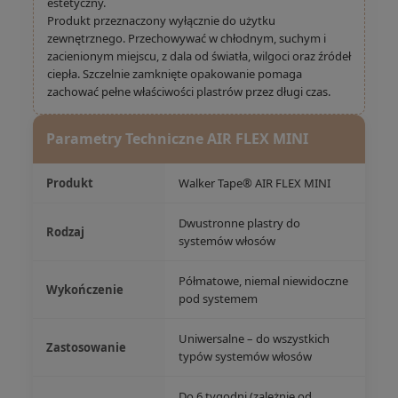
estetyczny.
Produkt przeznaczony wyłącznie do użytku
zewnętrznego. Przechowywać w chłodnym, suchym i
zacienionym miejscu, z dala od światła, wilgoci oraz źródeł
ciepła. Szczelnie zamknięte opakowanie pomaga
zachować pełne właściwości plastrów przez długi czas.
Parametry Techniczne AIR FLEX MINI
Produkt
Walker Tape® AIR FLEX MINI
Dwustronne plastry do
Rodzaj
systemów włosów
Półmatowe, niemal niewidoczne
Wykończenie
pod systemem
Uniwersalne – do wszystkich
Zastosowanie
typów systemów włosów
Do 6 tygodni (zależnie od