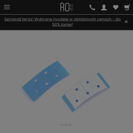
Sprawdź teraz! Wybrane modele w obniżonych cenach - do
×
50% taniej!