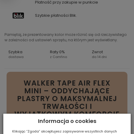
Płatność przy zakupie w punkcie
Szybkie płatności Blik.
Pamiętaj, że prezentowany kolor może różnić się od rzeczywistego
w zależności od ustawień sprzętu, na którym jest wyświetlany.
Szybka
Raty 0%
Zwrot
dostawa
z Comfino
do 14 dni
WALKER TAPE AIR FLEX
MINI – ODDYCHAJĄCE
PLASTRY O MAKSYMALNEJ
TRWAŁOŚCI I
WYJĄTKOWYM KOMFORCIE
NOSZENIA
Informacja o cookies
Klikając “Zgoda” akceptujesz zapisywanie wszystkich danych