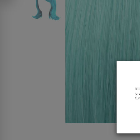
Kl
ur
fu