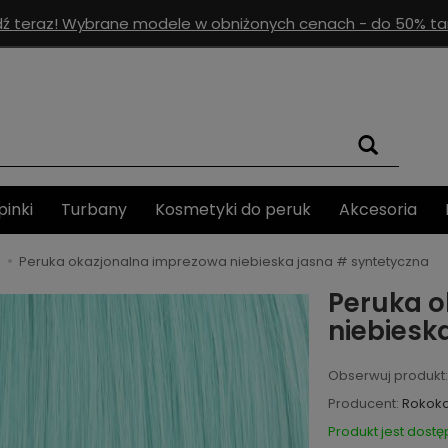
ź teraz! Wybrane modele w obniżonych cenach - do 50% tan
pinki
Turbany
Kosmetyki do peruk
Akcesoria
Peruka okazjonalna imprezowa niebieska jasna # syntetyczna
Peruka o
niebiesk
Obserwuj produkt:
Producent:
Rokok
Produkt jest dostę