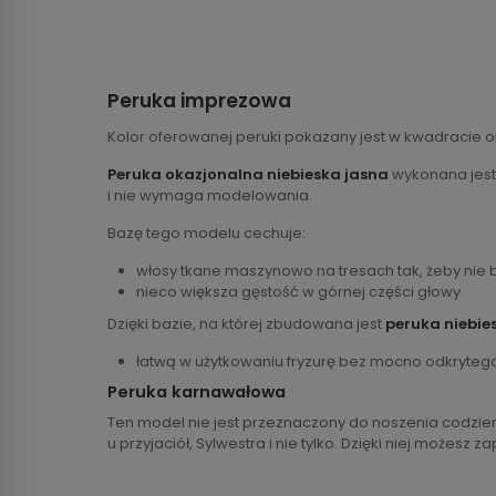
Peruka imprezowa
Kolor oferowanej peruki pokazany jest w kwadracie 
Peruka okazjonalna niebieska jasna
wykonana jest 
i nie wymaga modelowania.
Bazę tego modelu cechuje:
włosy tkane maszynowo na tresach tak, żeby nie 
nieco większa gęstość w górnej części głowy
Dzięki bazie, na której zbudowana jest
peruka niebie
łatwą w użytkowaniu fryzurę bez mocno odkryteg
Peruka karnawałowa
Ten model nie jest przeznaczony do noszenia codzien
u przyjaciół, Sylwestra i nie tylko. Dzięki niej może