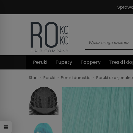
Sprawd
Wyszukaj
Peruki
Tupety
Toppery
Treski i do
Start
Peruki
Peruki damskie
Peruki okazjonalne