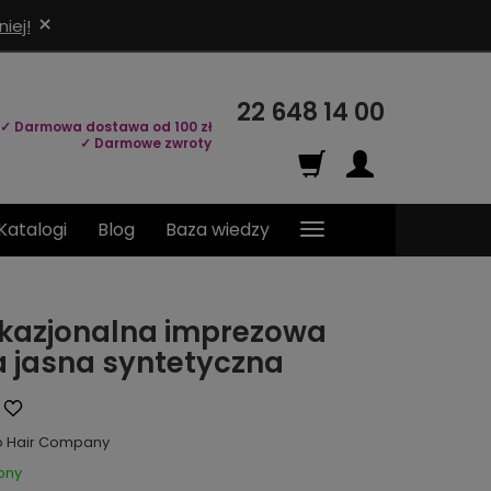
×
iej!
22 648 14 00
✓ Darmowa dostawa od 100 zł
✓ Darmowe zwroty
Katalogi
Blog
Baza wiedzy
kazjonalna imprezowa
a jasna syntetyczna
o Hair Company
pny