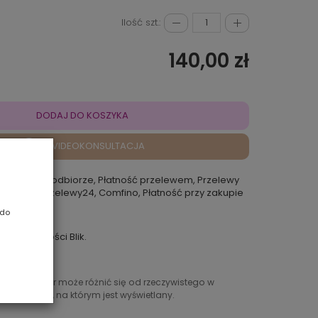
Ilość szt.:
140,00 zł
DODAJ DO KOSZYKA
VIDEOKONSULTACJA
atność przy odbiorze, Płatność przelewem, Przelewy
 Rokoko, Przelewy24, Comfino, Płatność przy zakupie
punkcie
 do
ybkie płatności Blik.
ntowany kolor może różnić się od rzeczywistego w
ień sprzętu, na którym jest wyświetlany.