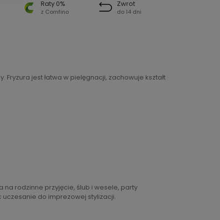
Raty 0%
Zwrot
z Comfino
do 14 dni
Fryzura jest łatwa w pielęgnacji, zachowuje kształt
a na rodzinne przyjęcie, ślub i wesele, party
ć uczesanie do imprezowej stylizacji.