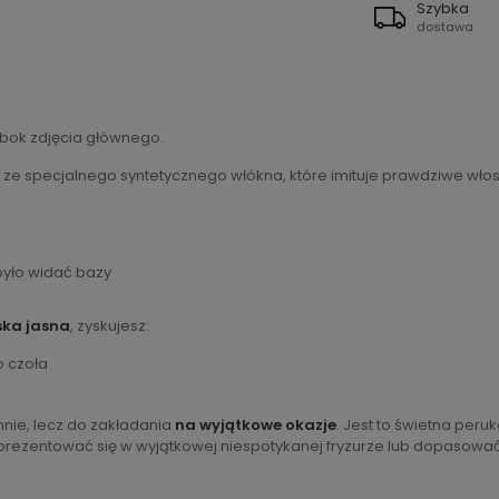
Szybka
dostawa
obok zdjęcia głównego.
ze specjalnego syntetycznego włókna, które imituje prawdziwe włosy. 
było widać bazy
ska jasna
, zyskujesz:
o czoła
nie, lecz do zakładania
na wyjątkowe okazje
. Jest to świetna peruk
sz zaprezentować się w wyjątkowej niespotykanej fryzurze lub dopasowa