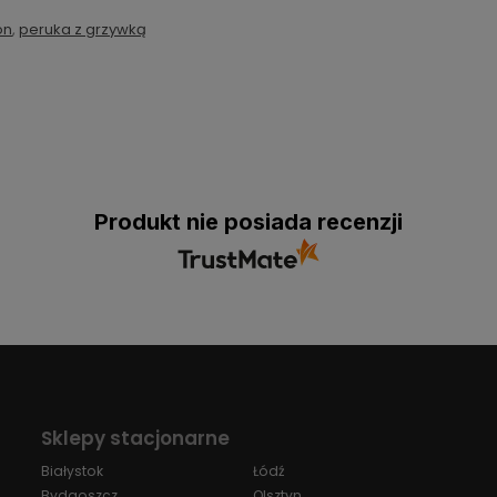
on
,
peruka z grzywką
Produkt nie posiada recenzji
Sklepy stacjonarne
Białystok
Łódź
Bydgoszcz
Olsztyn