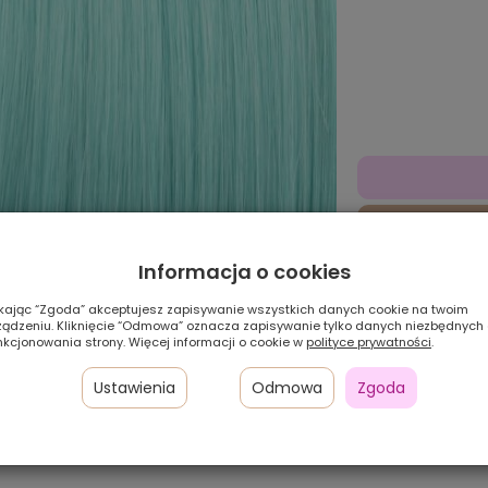
Informacja o cookies
Pł
24
ikając “Zgoda” akceptujesz zapisywanie wszystkich danych cookie na twoim
w 
ządzeniu. Kliknięcie “Odmowa” oznacza zapisywanie tylko danych niezbędnych
nkcjonowania strony. Więcej informacji o cookie w
polityce prywatności
.
Sz
Ustawienia
Odmowa
Zgoda
Pamiętaj, że preze
zależności od ustaw