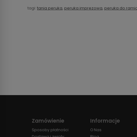
tagi:
tania peruka
,
peruka imprezowa
,
peruka do rami
Zamówienie
Informacje
Sposoby płatności
O Nas
Dostawa i zwroty
Blog