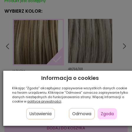
Produkt jest dostępny
WYBIERZ KOLOR:
48/56/101
830/
10/14/80
Informacja o cookies
Klikając “Zgoda” akceptujesz zapisywanie wszystkich danych cookie
Ilość szt.:
na twoim urządzeniu. Kliknięcie “Odmowa” oznacza zapisywanie tylko
danych niezbędnych do funkcjonowania strony. Więcej informacji o
cookie w
polityce prywatności
.
700,00 zł
Ustawienia
Odmowa
Zgoda
DODAJ DO KOSZYKA