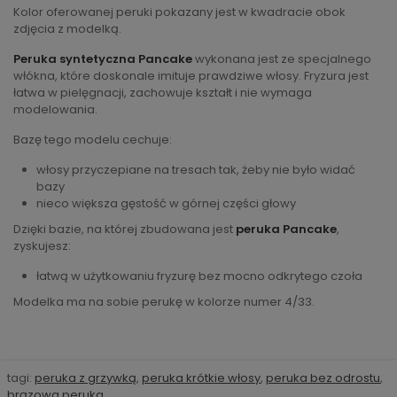
Kolor oferowanej peruki pokazany jest w kwadracie obok
zdjęcia z modelką.
Peruka syntetyczna Pancake
wykonana jest ze specjalnego
włókna, które doskonale imituje prawdziwe włosy. Fryzura jest
łatwa w pielęgnacji, zachowuje kształt i nie wymaga
modelowania.
Bazę tego modelu cechuje:
włosy przyczepiane na tresach tak, żeby nie było widać
bazy
nieco większa gęstość w górnej części głowy
Dzięki bazie, na której zbudowana jest
peruka Pancake
,
zyskujesz:
łatwą w użytkowaniu fryzurę bez mocno odkrytego czoła
Modelka ma na sobie perukę w kolorze numer 4/33.
tagi:
peruka z grzywką
,
peruka krótkie włosy
,
peruka bez odrostu
,
brązowa peruka