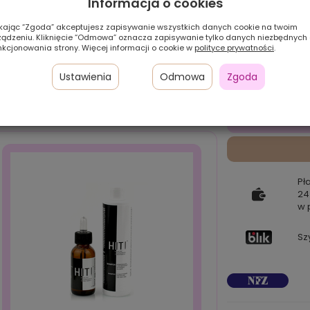
Informacja o cookies
ikając “Zgoda” akceptujesz zapisywanie wszystkich danych cookie na twoim
ządzeniu. Kliknięcie “Odmowa” oznacza zapisywanie tylko danych niezbędnych
nkcjonowania strony. Więcej informacji o cookie w
polityce prywatności
.
Ustawienia
Odmowa
Zgoda
Pł
24
w 
Sz