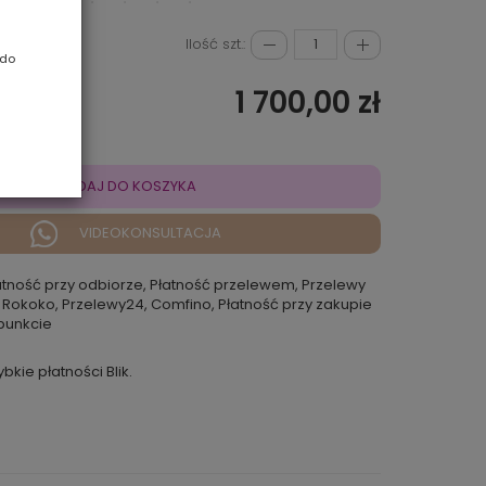
Ilość szt.:
 do
1 700,00 zł
DODAJ DO KOSZYKA
VIDEOKONSULTACJA
atność przy odbiorze, Płatność przelewem, Przelewy
 Rokoko, Przelewy24, Comfino, Płatność przy zakupie
punkcie
ybkie płatności Blik.