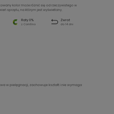
ntowany kolor może różnić się od rzeczywistego w
ień sprzętu, na którym jest wyświetlany.
Raty 0%
Zwrot
z Comfino
do 14 dni
twa w pielęgnacji, zachowuje kształt i nie wymaga