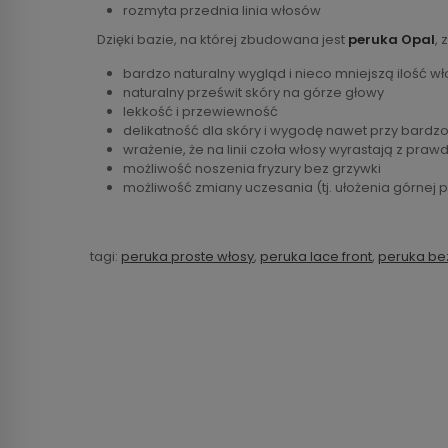
rozmyta przednia linia włosów
Dzięki bazie, na której zbudowana jest
peruka Opal
, 
bardzo naturalny wygląd i nieco mniejszą ilość w
naturalny prześwit skóry na górze głowy
lekkość i przewiewność
delikatność dla skóry i wygodę nawet przy bardzo
wrażenie, że na linii czoła włosy wyrastają z praw
możliwość noszenia fryzury bez grzywki
możliwość zmiany uczesania (tj. ułożenia górnej 
tagi:
peruka proste włosy
,
peruka lace front
,
peruka be