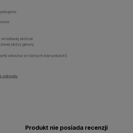
zyskujesz:
łosów
 wrażliwej skórze
dziwej skóry głowy
partii włosów w różnych kierunkach)
z odrostu
Produkt nie posiada recenzji