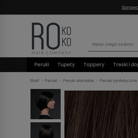
Sprawd
Wyszukaj
Peruki
Tupety
Toppery
Treski i do
Start
Peruki
Peruki damskie
Peruki syntetyczne