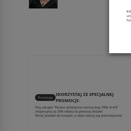
Kl
ur
fu
SKORZYSTAJ ZE SPECJALNEJ
Promocja
PROMOCJI:
Przy zakupie "Peruka syntetyczna ciemny brąz OPAL # 4/6"
otrzymujesz aż 30% rabatu na poniższy zestaw!
Wrzuć produkt do koszyka, a rabat naliczy się automatycznie.