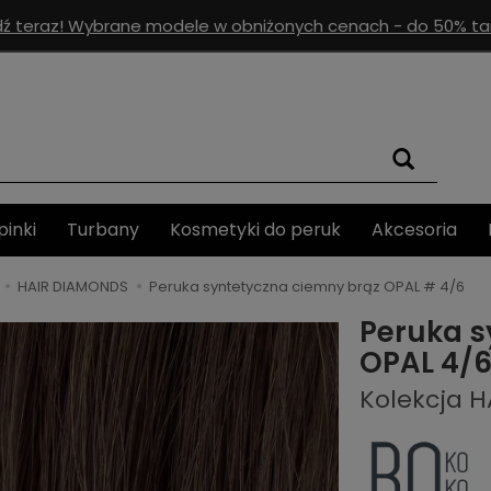
ź teraz! Wybrane modele w obniżonych cenach - do 50% tan
pinki
Turbany
Kosmetyki do peruk
Akcesoria
HAIR DIAMONDS
Peruka syntetyczna ciemny brąz OPAL # 4/6
Peruka s
OPAL 4/
Kolekcja 