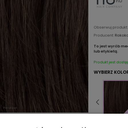
Obserwuj produkt:
Producent:
Rokok
To jest wyrób me
lub etykietą.
Produkt jest dostę
WYBIERZ KOLOR
14/16/6R
5/14/4R
4/6