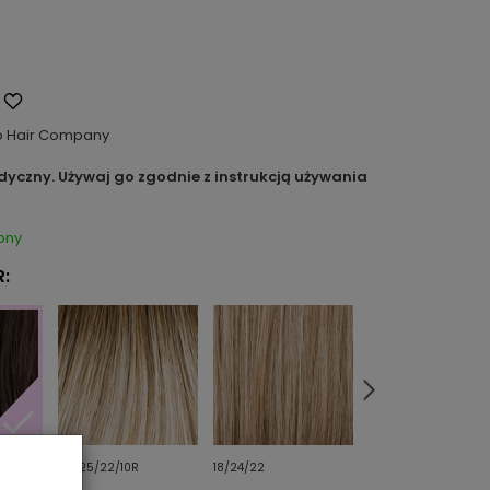
o Hair Company
dyczny. Używaj go zgodnie z instrukcją używania
pny
:
26/25/22/10R
18/24/22
14/16/6R