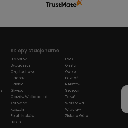
Sklepy stacjonarne
Białystok
Łódź
Bydgoszcz
Olsztyn
Częstochowa
Opole
Gdańsk
Poznań
Gdynia
Rzeszów
 z
Gliwice
Szczecin
Gorzów Wielkopolski
Toruń
Katowice
Warszawa
Koszalin
Wrocław
Peruki Kraków
Zielona Góra
Lublin