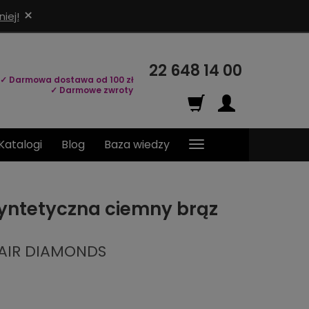
×
iej!
22 648 14 00
✓ Darmowa dostawa od 100 zł
✓ Darmowe zwroty
Katalogi
Blog
Baza wiedzy
yntetyczna ciemny brąz
6
HAIR DIAMONDS