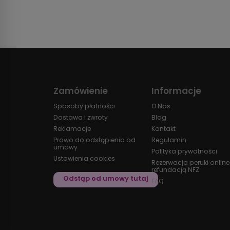
Zamówienie
Informacje
Sposoby płatności
O Nas
Dostawa i zwroty
Blog
Reklamacje
Kontakt
Prawo do odstąpienia od
Regulamin
umowy
Polityka prywatności
Ustawienia cookies
Rezerwacja peruki online
refundacją NFZ
FAQ