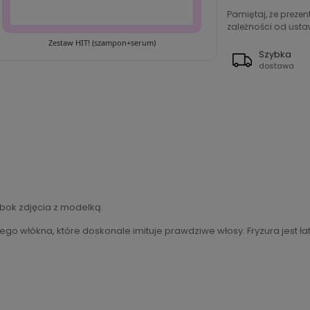
Pamiętaj, że preze
zależności od ustaw
Zestaw HIT! (szampon+serum)
Szybka
dostawa
bok zdjęcia z modelką.
go włókna, które doskonale imituje prawdziwe włosy. Fryzura jest ła