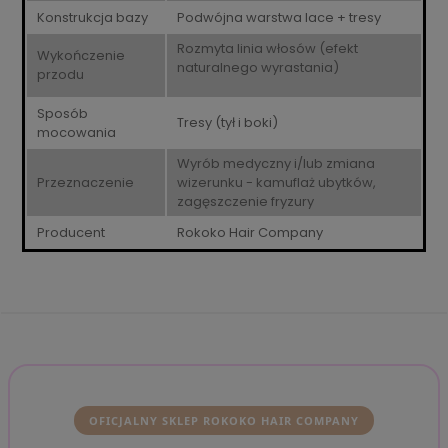
Konstrukcja bazy
Podwójna warstwa lace + tresy
Rozmyta linia włosów (efekt
Wykończenie
naturalnego wyrastania)
przodu
Sposób
Tresy (tył i boki)
mocowania
Wyrób medyczny i/lub zmiana
Przeznaczenie
wizerunku - kamuflaż ubytków,
zagęszczenie fryzury
Producent
Rokoko Hair Company
OFICJALNY SKLEP ROKOKO HAIR COMPANY