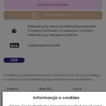
DODAJ DO KOSZYKA
VIDEOKONSULTACJA
Płatność przy odbiorze, Płatność przelewem,
Przelewy 24 Rokoko, Przelewy24, Comfino,
Płatność przy zakupie w punkcie
Szybkie płatności Blik.
Pamiętaj, że prezentowany kolor może różnić się od rzeczywistego
w zależności od ustawień sprzętu, na którym jest wyświetlany.
Szybka
Raty 0%
Zwrot
dostawa
z Comfino
do 14 dni
Informacja o cookies
Klikając “Zgoda” akceptujesz zapisywanie wszystkich danych cookie