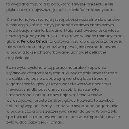
to wygodna fryzura a la bob, która zawsze prezentuje się
pięknie dzięki najwyższej jakości słowiańskim kosmykom.
Omari to najlepsze, najwyższej jakości naturalne słowiańskie
włosy virgin, które nie były poddane żadnym chemicznym
modyfikacjom ani farbowaniu. Mają zachowaną łuskę włosa
ułożoną w jednym kierunku - tak jak we włosach rosnących na
głowie.
Peruka Omari
to gotowa fryzura o długości za brodę,
ale w razie potrzeby umożliwia przycięcie i wymodelowane
włosów, a także ich zafarbowane lub nawet delikatne
rozjaśnianie.
Baza wykorzystana w tej peruce naturalnej zapewnia
wyjątkowy komfort korzystania. Włosy zostały umieszczone
na delikatnej bazie z podwójną warstwą lace i tresami
w górnej części głowy. Ukryte węzełki włosów pozostają
niewidoczne dla postronnych osób. Linia rozmyta
umieszczona z przodu bazy daje wrażenie włosów
wyrastających prosto ze skóry głowy. Pozwala to uzyskać
naturalny wygląd fryzury i umożliwia swobodne odgarnianie
włosów z czoła oraz zaczesywanie ich do góry. Włosy z tyłu
i po bokach są mocowane na tresach w taki sposób, aby nie
było widać bazy peruki Omari.