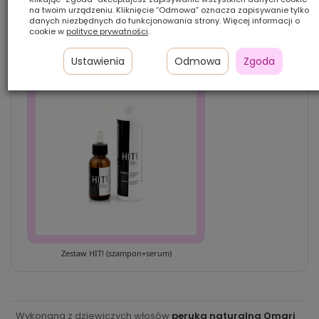
SKORZYSTAJ ZE SPECJALNEJ PROMOCJI:
Promocja
na twoim urządzeniu. Kliknięcie “Odmowa” oznacza zapisywanie tylko
danych niezbędnych do funkcjonowania strony. Więcej informacji o
Przy zakupie "Peruka damska włosy słowiańskie dziewicze ciemny blond
cookie w
polityce prywatności
.
OMARI # 12" otrzymujesz aż 30% rabatu na poniższy zestaw!
Wrzuć produkt do koszyka, a rabat naliczy się automatycznie.
Ustawienia
Odmowa
Zgoda
Zestaw HIT! (szampon+serum)
Wykonana z dziewiczych włosów
peruka naturalna Omari