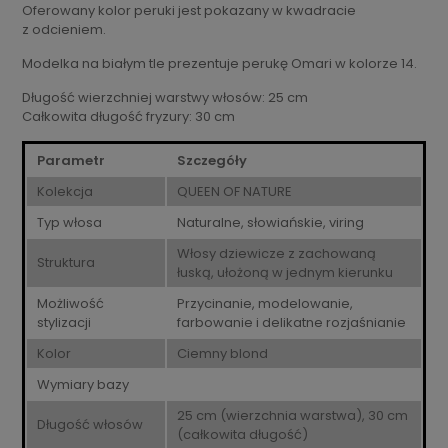
Oferowany kolor peruki jest pokazany w kwadracie
z odcieniem.
Modelka na białym tle prezentuje perukę Omari w kolorze 14.
Długość wierzchniej warstwy włosów: 25 cm
Całkowita długość fryzury: 30 cm
Parametr
Szczegóły
Kolekcja
QUEEN OF NATURE
Typ włosa
Naturalne, słowiańskie, viring
Włosy dziewicze z zachowaną
Struktura
łuską, ułożoną w jednym kierunku
Możliwość
Przycinanie, modelowanie,
stylizacji
farbowanie i delikatne rozjaśnianie
Kolor
Ciemny blond
Wymiary bazy
25 cm (wierzchnia warstwa), 30 cm
Długość włosów
(całkowita długość)