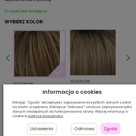
Produkt jest dostępny
WYBIERZ KOLOR:
10/24/80/8R
14/88
26/27/19/8R
Informacja o cookies
Ilość szt.:
Klikając “Zgoda” akceptujesz zapisywanie wszystkich danych cookie
na twoim urządzeniu. Kliknięcie “Odmowa” oznacza zapisywanie tylko
danych niezbędnych do funkcjonowania strony. Więcej informacji o
1 200,00 zł
cookie w
polityce prywatności
.
Ustawienia
Odmowa
Zgoda