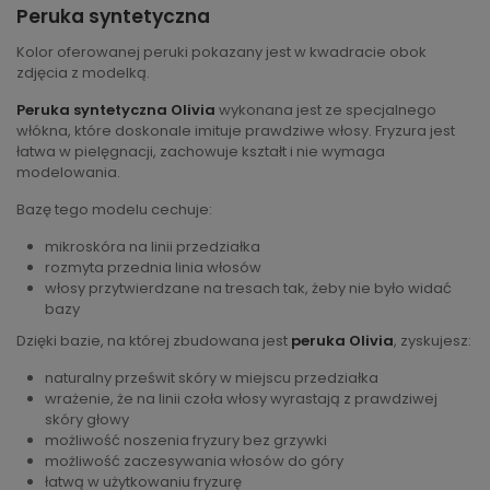
Peruka syntetyczna
Kolor oferowanej peruki pokazany jest w kwadracie obok
zdjęcia z modelką.
Peruka syntetyczna Olivia
wykonana jest ze specjalnego
włókna, które doskonale imituje prawdziwe włosy. Fryzura jest
łatwa w pielęgnacji, zachowuje kształt i nie wymaga
modelowania.
Bazę tego modelu cechuje:
mikroskóra na linii przedziałka
rozmyta przednia linia włosów
włosy przytwierdzane na tresach tak, żeby nie było widać
bazy
Dzięki bazie, na której zbudowana jest
peruka Olivia
, zyskujesz:
naturalny prześwit skóry w miejscu przedziałka
wrażenie, że na linii czoła włosy wyrastają z prawdziwej
skóry głowy
możliwość noszenia fryzury bez grzywki
możliwość zaczesywania włosów do góry
łatwą w użytkowaniu fryzurę