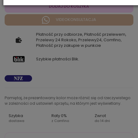
DODAJ DO KOSZYKA
VIDEOKONSULTACJA
Płatność przy odbiorze, Płatność przelewem,
Przelewy 24 Rokoko, Przelewy24, Comfino,
Płatność przy zakupie w punkcie
Szybkie płatności Blik.
Pamiętaj, że prezentowany kolor może różnić się od rzeczywistego
w zależności od ustawień sprzętu, na którym jest wyświetlany.
Szybka
Raty 0%
Zwrot
dostawa
z Comfino
do 14 dni