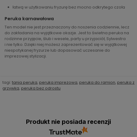
łatwą w użytkowaniu fryzurę bez mocno odkrytego czoła
Peruka karnawałowa
Ten model nie jest przeznaczony do noszenia codziennie, lecz
do zakładania na wyjątkowe okazje. Jest to świetna peruka na
rodzinne przyjęcie, ślub i wesele, party u przyjaciół, Sylwestra
i nie tylko. Dzięki niej możesz zaprezentować się w wyjątkowej
niespotykanej fryzurze lub dopasować uczesanie do
imprezowej stylizacji.
tagi:
tania peruka
,
peruka imprezowa
,
peruka do ramion
,
peruka z
grzywką
,
peruka bez odrostu
Produkt nie posiada recenzji