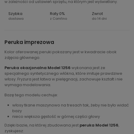
w zależności od ustawień sprzętu, na którym jest wyświetlany.
Szybka
Raty 0%
Zwrot
dostawa
z Comfino
do 14 dni
Peruka imprezowa
Kolor oferowanej peruki pokazany jest w kwadracie obok
zdjęcia głównego.
Peruka okazjonalna Model 1256
wykonana jest ze
specjalnego syntetycznego włókna, które imituje prawdziwe
włosy. Fryzura jest łatwa w pielęgnacji, zachowuje kształt i nie
wymaga modelowania.
Bazę tego modelu cechuje:
włosy tkane maszynowo na tresach tak, żeby nie było widać
bazy
nieco większa gęstość w górnej części głowy
Dzięki bazie, na której zbudowana jest
peruka Model 1256
,
zyskujesz: