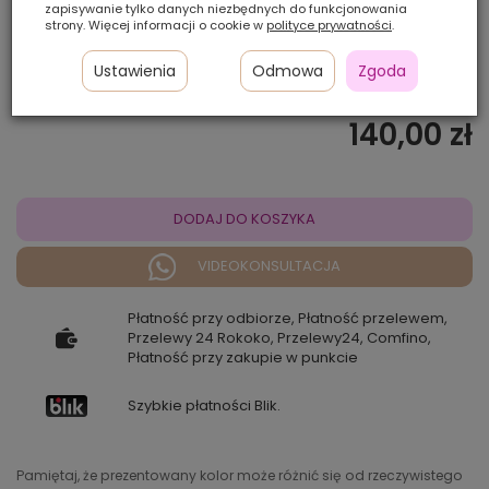
6
33
zapisywanie tylko danych niezbędnych do funkcjonowania
4
strony. Więcej informacji o cookie w
polityce prywatności
.
Ustawienia
Odmowa
Zgoda
Ilość szt.:
140,00 zł
DODAJ DO KOSZYKA
VIDEOKONSULTACJA
Płatność przy odbiorze, Płatność przelewem,
Przelewy 24 Rokoko, Przelewy24, Comfino,
Płatność przy zakupie w punkcie
Szybkie płatności Blik.
Pamiętaj, że prezentowany kolor może różnić się od rzeczywistego