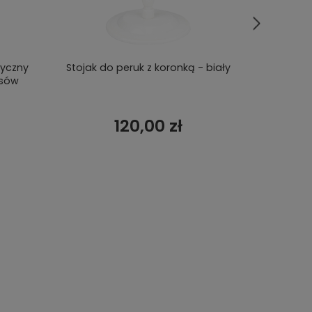
tyczny
Stojak do peruk z koronką - biały
Głowa do
osów
120,00 zł