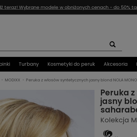
ź teraz! Wybrane modele w obniżonych cenach - do 50% tan
pinki
Turbany
Kosmetyki do peruk
Akcesoria
MODIXX
Peruka z włosów syntetycznych jasny blond NOLA MON
Peruka z
jasny b
saharab
Kolekcja 