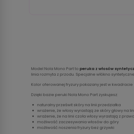
Model Nola Mono Part to
peruka z włosów syntetyc
linia rozmyta z przodu. Specjalne włókno syntetyczn
Kolor oferowanej fryzury pokazany jest w kwadracie
Dzięki bazie peruki Nola Mono Part zyskujesz:
naturalny prześwit skóry na linii przedziałka
wrażenie, że włosy wyrastają ze skóry głowy na lin
wrażenie, że na linii czoła włosy wyrastają z praw
możliwość zaczesywania włosów do góry
możliwość noszenia fryzury bez grzywki