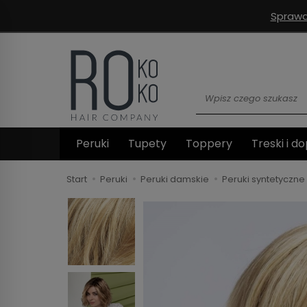
Sprawd
Wyszukaj
Peruki
Tupety
Toppery
Treski i do
Start
Peruki
Peruki damskie
Peruki syntetyczne