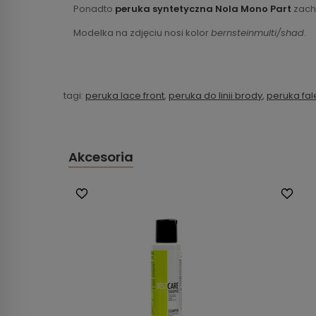
Ponadto
peruka syntetyczna Nola Mono Part
zacho
Modelka na zdjęciu nosi kolor
bernsteinmulti/shad
.
tagi:
peruka lace front
,
peruka do linii brody
,
peruka fal
Akcesoria