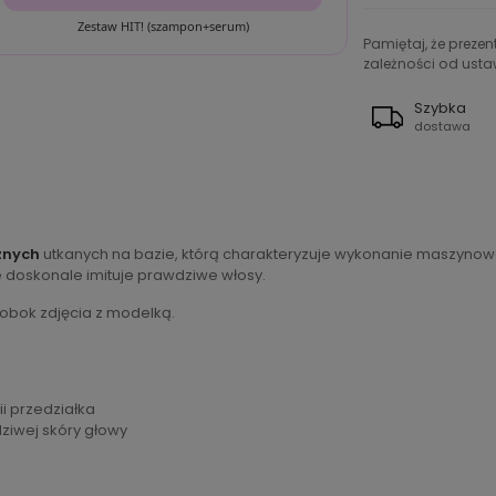
Zestaw HIT! (szampon+serum)
Pamiętaj, że preze
zależności od ustaw
Szybka
dostawa
znych
utkanych na bazie, którą charakteryzuje wykonanie maszynowe n
e doskonale imituje prawdziwe włosy.
 obok zdjęcia z modelką.
ii przedziałka
dziwej skóry głowy