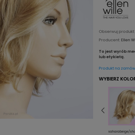
Obserwuj produkt:
Producent:
Ellen W
To jest wyrób me
lub etykietą.
Produkt na zamów
WYBIERZ KOLOR
te/mix
redvino/shad
toffeebrown/shad
saharabeige/sh