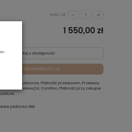
Ilość szt.:
1 550,00 zł
 do
Zapytaj o dostępność
VIDEOKONSULTACJA
atność przy odbiorze, Płatność przelewem, Przelewy
 Rokoko, Przelewy24, Comfino, Płatność przy zakupie
punkcie
ybkie płatności Blik.