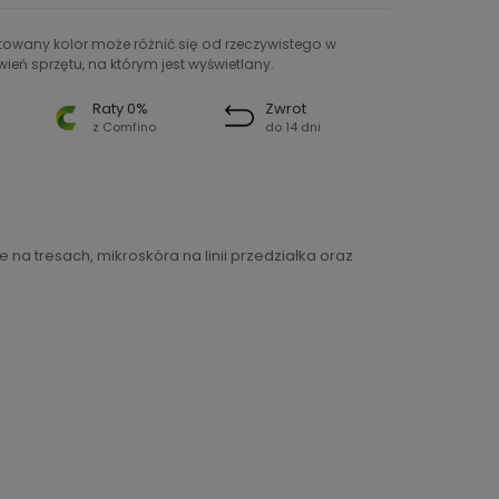
ntowany kolor może różnić się od rzeczywistego w
ień sprzętu, na którym jest wyświetlany.
Raty 0%
Zwrot
z Comfino
do 14 dni
a tresach, mikroskóra na linii przedziałka oraz