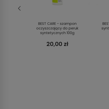
walna
BEST CARE - szampon
BES
oczyszczający do peruk
syn
syntetycznych 100g
20,00 zł