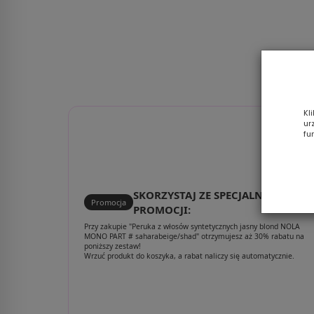
Kl
ur
fu
SKORZYSTAJ ZE SPECJALNEJ
Promocja
PROMOCJI:
Przy zakupie "Peruka z włosów syntetycznych jasny blond NOLA
MONO PART # saharabeige/shad" otrzymujesz aż 30% rabatu na
poniższy zestaw!
Wrzuć produkt do koszyka, a rabat naliczy się automatycznie.