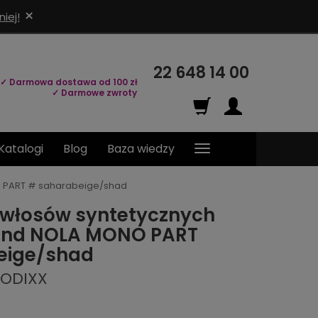
×
iej!
22 648 14 00
✓ Darmowa dostawa od 100 zł
✓ Darmowe zwroty
Katalogi
Blog
Baza wiedzy
O PART # saharabeige/shad
 włosów syntetycznych
lond NOLA MONO PART
eige/shad
MODIXX