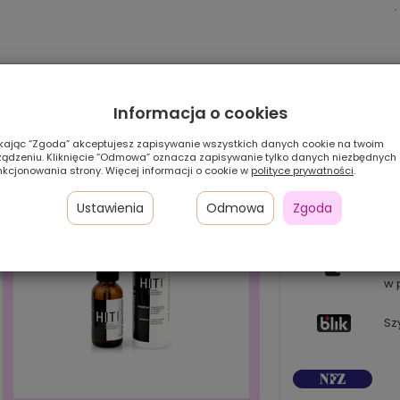
Informacja o cookies
ikając “Zgoda” akceptujesz zapisywanie wszystkich danych cookie na twoim
ządzeniu. Kliknięcie “Odmowa” oznacza zapisywanie tylko danych niezbędnych
nkcjonowania strony. Więcej informacji o cookie w
polityce prywatności
.
Ustawienia
Odmowa
Zgoda
Pł
24
w 
Sz