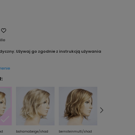
ille
dyczny. Używaj go zgodnie z instrukcją używania
ienie
:
ad
bahamabeige/shad
bernsteinmulti/shad
champagne/shad