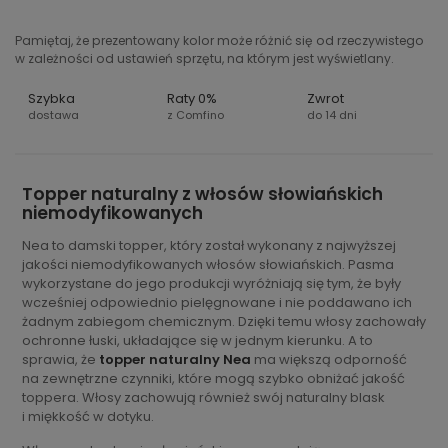
Pamiętaj, że prezentowany kolor może różnić się od rzeczywistego
w zależności od ustawień sprzętu, na którym jest wyświetlany.
Szybka
Raty 0%
Zwrot
dostawa
z Comfino
do 14 dni
Topper naturalny z włosów słowiańskich
niemodyfikowanych
Nea to damski topper, który został wykonany z najwyższej
jakości niemodyfikowanych włosów słowiańskich. Pasma
wykorzystane do jego produkcji wyróżniają się tym, że były
wcześniej odpowiednio pielęgnowane i nie poddawano ich
żadnym zabiegom chemicznym. Dzięki temu włosy zachowały
ochronne łuski, układające się w jednym kierunku. A to
sprawia, że
topper naturalny Nea
ma większą odporność
na zewnętrzne czynniki, które mogą szybko obniżać jakość
toppera. Włosy zachowują również swój naturalny blask
i miękkość w dotyku.