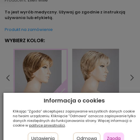
Producent:
Ellen Wille
To jest wyrób medyczny. Używaj go zgodnie z instrukcją
używania lub etykietą.
Produkt na zamówienie
WYBIERZ KOLOR:
Informacja o cookies
bahamabeige/shad
ches
bernsteinmulti/shad
Klikając “Zgoda” akceptujesz zapisywanie wszystkich danych cookie
na twoim urządzeniu. Kliknięcie “Odmowa” oznacza zapisywanie tylko
danych niezbędnych do funkcjonowania strony. Więcej informacji o
Ilość szt.:
cookie w
polityce prywatności
.
Ustawienia
Odmowa
Zgoda