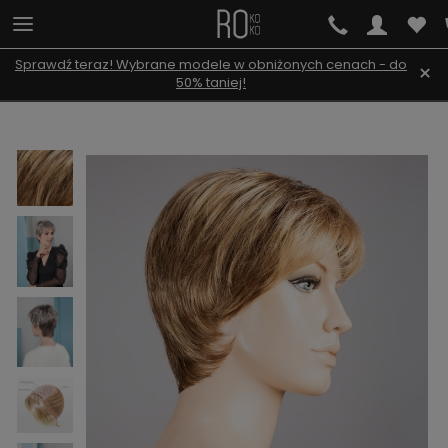
Sprawdź teraz! Wybrane modele w obniżonych cenach - do
×
50% taniej!