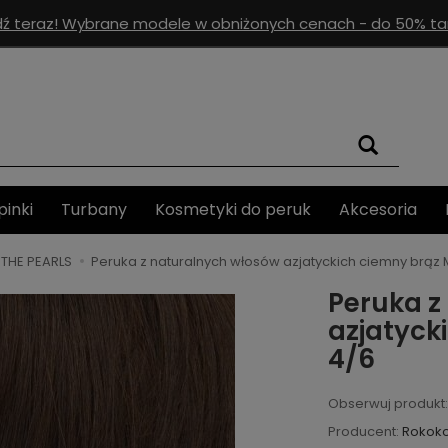
ź teraz! Wybrane modele w obniżonych cenach - do 50% tan
pinki
Turbany
Kosmetyki do peruk
Akcesoria
THE PEARLS
Peruka z naturalnych włosów azjatyckich ciemny brąz 
Peruka z
azjatyck
4/6
Obserwuj produkt:
Producent:
Rokok