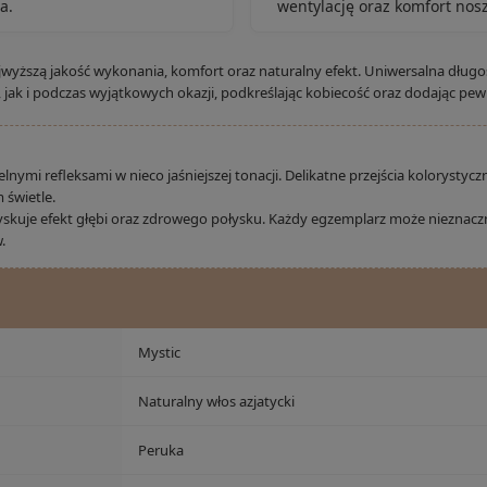
a.
wentylację oraz komfort nosz
wyższą jakość wykonania, komfort oraz naturalny efekt. Uniwersalna długo
 jak i podczas wyjątkowych okazji, podkreślając kobiecość oraz dodając pewn
nymi refleksami w nieco jaśniejszej tonacji. Delikatne przejścia kolorystyc
 świetle.
yskuje efekt głębi oraz zdrowego połysku. Każdy egzemplarz może nieznaczn
.
Mystic
Naturalny włos azjatycki
Peruka