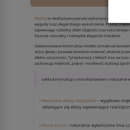
Mystic
to ekskluzywna peruka wykonana z najwyższej 
wygody oraz eleganckiego wykończenia. Proste, miękko 
zapewniając subtelny efekt objętości oraz naturalnego
fryzurze naturalny i niezwykle elegancki charakter.
Zaawansowana konstrukcja modelu została opracowana
skóry głowy i pozwala dowolnie zmieniać ułożenie prze
efektu sztuczności. Tył wykonany z lekkich tres na ti
zachowują miękkość, połysk i możliwość stylizacji zgod
Lekka konstrukcja z monofilamentem i naturalnie
✓
Naturalne włosy azjatyckie
– wyjątkowo miękk
układające się włosy zapewniające realistycz
✓
Mono Front
– naturalnie wykończona linia cz