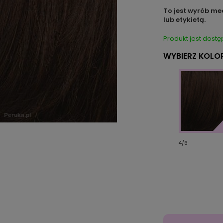
To jest wyrób me
lub etykietą.
Produkt jest dostę
WYBIERZ KOLOR
4/6