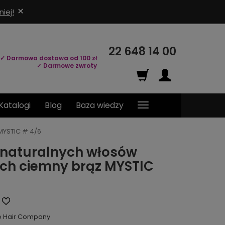
×
iej!
22 648 14 00
✓ Darmowa dostawa od 100 zł
✓ Darmowe zwroty
Katalogi
Blog
Baza wiedzy
MYSTIC # 4/6
 naturalnych włosów
ich ciemny brąz MYSTIC
o Hair Company