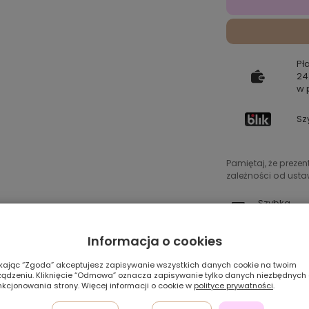
Pł
24
w 
Sz
Pamiętaj, że preze
zależności od ustaw
Szybka
dostawa
Informacja o cookies
ikając “Zgoda” akceptujesz zapisywanie wszystkich danych cookie na twoim
 PERUKA Z WŁOSÓW AZJATYCKICH 
ządzeniu. Kliknięcie “Odmowa” oznacza zapisywanie tylko danych niezbędnych
nkcjonowania strony. Więcej informacji o cookie w
polityce prywatności
.
BRĄZU