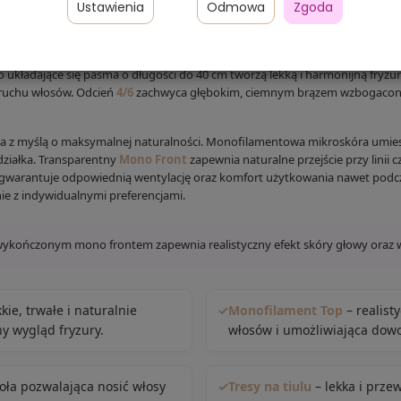
Ustawienia
Odmowa
Zgoda
jakości
naturalnych włosów azjatyckich
, stworzona dla kobiet oczekując
układające się pasma o długości do 40 cm tworzą lekką i harmonijną fryzur
 ruchu włosów. Odcień
4/6
zachwyca głębokim, ciemnym brązem wzbogaconym
 z myślą o maksymalnej naturalności. Monofilamentowa mikroskóra umies
działka. Transparentny
Mono Front
zapewnia naturalne przejście przy linii
ulu gwarantuje odpowiednią wentylację oraz komfort użytkowania nawet pod
nie z indywidualnymi preferencjami.
 wykończonym mono frontem zapewnia realistyczny efekt skóry głowy oraz
ie, trwałe i naturalnie
✓
Monofilament Top
– realist
ny wygląd fryzury.
włosów i umożliwiająca dow
oła pozwalająca nosić włosy
✓
Tresy na tiulu
– lekka i prz