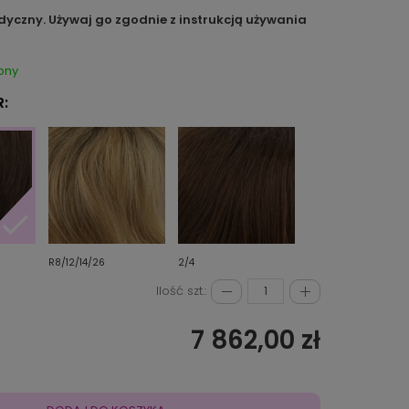
dyczny. Używaj go zgodnie z instrukcją używania
pny
:
R8/12/14/26
2/4
Ilość szt.:
7 862,00 zł