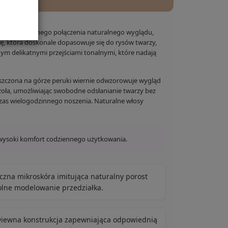
ych perfekcyjnego połączenia naturalnego wyglądu,
ę, która doskonale dopasowuje się do rysów twarzy,
 delikatnymi przejściami tonalnymi, które nadają
zczona na górze peruki wiernie odwzorowuje wygląd
 czoła, umożliwiając swobodne odsłanianie twarzy bez
czas wielogodzinnego noszenia. Naturalne włosy
 wysoki komfort codziennego użytkowania.
yczna mikroskóra imitująca naturalny porost
olne modelowanie przedziałka.
ewiewna konstrukcja zapewniająca odpowiednią