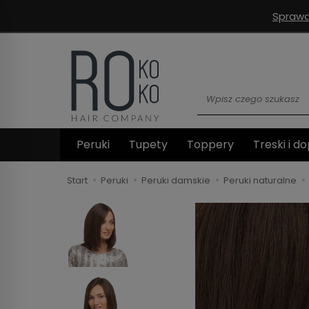
Sprawd
Wyszukaj
Peruki
Tupety
Toppery
Treski i do
Start
Peruki
Peruki damskie
Peruki naturalne