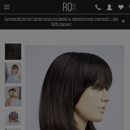
Sprawdź teraz! Wybrane modele w obniżonych cenach - do
×
50% taniej!