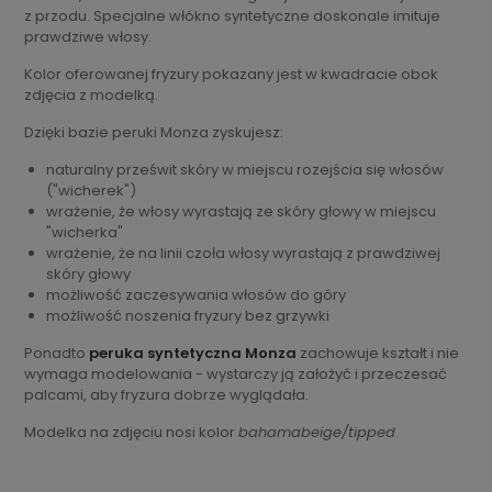
z przodu. Specjalne włókno syntetyczne doskonale imituje
prawdziwe włosy.
Kolor oferowanej fryzury pokazany jest w kwadracie obok
zdjęcia z modelką.
Dzięki bazie peruki Monza zyskujesz:
naturalny prześwit skóry w miejscu rozejścia się włosów
("wicherek")
wrażenie, że włosy wyrastają ze skóry głowy w miejscu
"wicherka"
wrażenie, że na linii czoła włosy wyrastają z prawdziwej
skóry głowy
możliwość zaczesywania włosów do góry
możliwość noszenia fryzury bez grzywki
Ponadto
peruka syntetyczna Monza
zachowuje kształt i nie
wymaga modelowania - wystarczy ją założyć i przeczesać
palcami, aby fryzura dobrze wyglądała.
Modelka na zdjęciu nosi kolor
bahamabeige/tipped
.