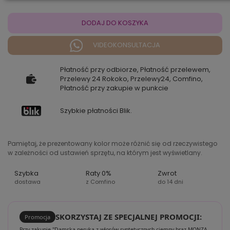
DODAJ DO KOSZYKA
VIDEOKONSULTACJA
Płatność przy odbiorze, Płatność przelewem,
Przelewy 24 Rokoko, Przelewy24, Comfino,
Płatność przy zakupie w punkcie
Szybkie płatności Blik.
Pamiętaj, że prezentowany kolor może różnić się od rzeczywistego
w zależności od ustawień sprzętu, na którym jest wyświetlany.
Szybka
Raty 0%
Zwrot
dostawa
z Comfino
do 14 dni
SKORZYSTAJ ZE SPECJALNEJ PROMOCJI:
Promocja
Przy zakupie "Damska peruka z włosów syntetycznych ciemny brąz MONZA