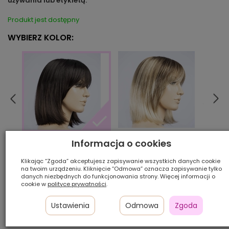
używania lub etykietą.
Produkt jest dostępny
WYBIERZ KOLOR:
bahamabeige/tipped
berns
Informacja o cookies
darkbrown/tipped
Klikając “Zgoda” akceptujesz zapisywanie wszystkich danych cookie
na twoim urządzeniu. Kliknięcie “Odmowa” oznacza zapisywanie tylko
Ilość szt.:
danych niezbędnych do funkcjonowania strony. Więcej informacji o
cookie w
polityce prywatności
.
910,00 zł
Ustawienia
Odmowa
Zgoda
Cena katalogowa:
1 400,00 zł
-35%