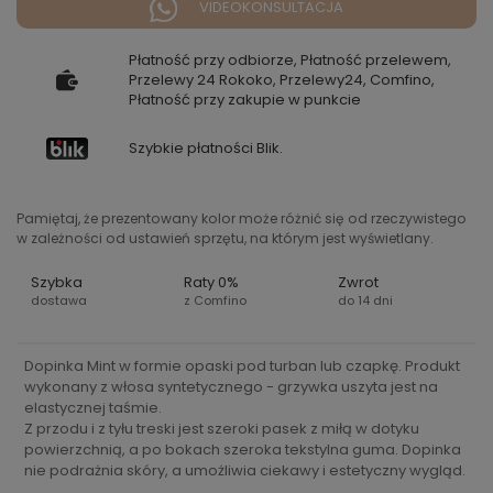
VIDEOKONSULTACJA
Płatność przy odbiorze, Płatność przelewem,
Przelewy 24 Rokoko, Przelewy24, Comfino,
Płatność przy zakupie w punkcie
Szybkie płatności Blik.
Pamiętaj, że prezentowany kolor może różnić się od rzeczywistego
w zależności od ustawień sprzętu, na którym jest wyświetlany.
Szybka
Raty 0%
Zwrot
dostawa
z Comfino
do 14 dni
Dopinka Mint w formie opaski pod turban lub czapkę. Produkt
wykonany z włosa syntetycznego - grzywka uszyta jest na
elastycznej taśmie.
Z przodu i z tyłu treski jest szeroki pasek z miłą w dotyku
powierzchnią, a po bokach szeroka tekstylna guma. Dopinka
nie podrażnia skóry, a umożliwia ciekawy i estetyczny wygląd.