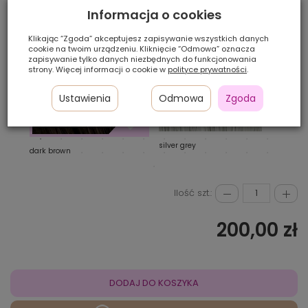
WYBIERZ KOLOR:
Informacja o cookies
Klikając “Zgoda” akceptujesz zapisywanie wszystkich danych
cookie na twoim urządzeniu. Kliknięcie “Odmowa” oznacza
zapisywanie tylko danych niezbędnych do funkcjonowania
strony. Więcej informacji o cookie w
polityce prywatności
.
Ustawienia
Odmowa
Zgoda
silver grey
medi
dark brown
Ilość szt.:
200,00 zł
DODAJ DO KOSZYKA