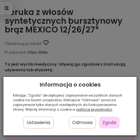
Peruka z włosów
syntetycznych bursztynowy
brąz MEXICO 12/26/27*
Obserwuj produkt:
Producent:
Ellen Wille
To jest wyrób medyczny. Używaj go zgodnie z instrukcją
używania lub etykietą.
Dostępne kilka sztuk
Informacja o cookies
Klikając “Zgoda” akceptujesz zapisywanie wszystkich danych
Ilość szt.:
cookie na twoim urządzeniu. Kliknięcie “Odmowa” oznacza
zapisywanie tylko danych niezbędnych do funkcjonowania
300,00 zł
strony. Więcej informacji o cookie w
polityce prywatności
.
Ustawienia
Odmowa
Zgoda
Cena katalogowa:
600,00 zł
-50%