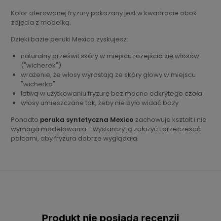
Kolor oferowanej fryzury pokazany jest w kwadracie obok
zdjęcia z modelką.
Dzięki bazie peruki Mexico zyskujesz:
naturalny prześwit skóry w miejscu rozejścia się włosów
("wicherek")
wrażenie, że włosy wyrastają ze skóry głowy w miejscu
"wicherka"
łatwą w użytkowaniu fryzurę bez mocno odkrytego czoła
włosy umieszczane tak, żeby nie było widać bazy
Ponadto
peruka syntetyczna Mexico
zachowuje kształt i nie
wymaga modelowania - wystarczy ją założyć i przeczesać
palcami, aby fryzura dobrze wyglądała.
Produkt nie posiada recenzji