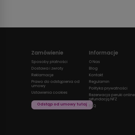
Zamówienie
Informacje
Sposoby płatności
O Nas
Dostawa i zwroty
Blog
Reklamacje
Kontakt
Prawo do odstąpienia od
Regulamin
umowy
Polityka prywatności
Ustawienia cookies
Rezerwacja peruki online
refundacją NFZ
FAQ