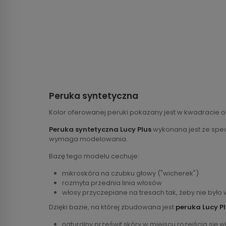
Peruka syntetyczna
Kolor oferowanej peruki pokazany jest w kwadracie o
Peruka syntetyczna Lucy Plus
wykonana jest ze specj
wymaga modelowania.
Bazę tego modelu cechuje:
mikroskóra na czubku głowy ("wicherek")
rozmyta przednia linia włosów
włosy przyczepiane na tresach tak, żeby nie było
Dzięki bazie, na której zbudowana jest
peruka Lucy P
naturalny prześwit skóry w miejscu rozejścia się 