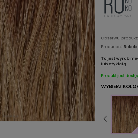
Obserwuj produkt:
Producent:
Rokok
To jest wyrób me
lub etykietą.
Produkt jest dostę
WYBIERZ KOLOR