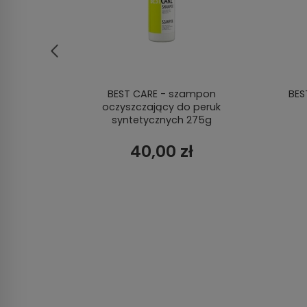
walna
BEST CARE - szampon
BES
oczyszczający do peruk
syntetycznych 275g
40,00 zł