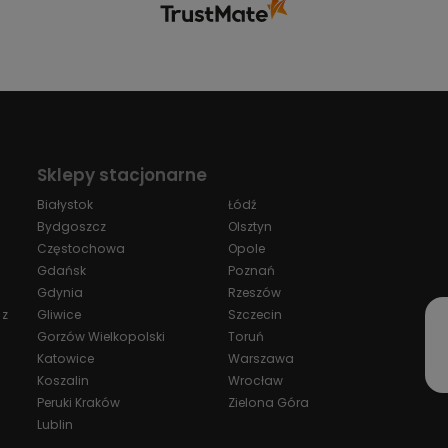
Sklepy stacjonarne
Białystok
Łódź
Bydgoszcz
Olsztyn
Częstochowa
Opole
Gdańsk
Poznań
Gdynia
Rzeszów
 z
Gliwice
Szczecin
Gorzów Wielkopolski
Toruń
Katowice
Warszawa
Koszalin
Wrocław
Peruki Kraków
Zielona Góra
Lublin