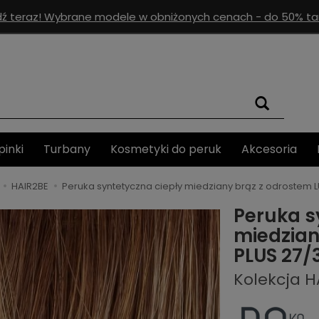
ź teraz! Wybrane modele w obniżonych cenach - do 50% tan
pinki
Turbany
Kosmetyki do peruk
Akcesoria
HAIR2BE
Peruka syntetyczna ciepły miedziany brąz z odrostem 
Peruka s
miedzian
PLUS 27/
Kolekcja H