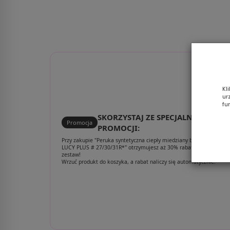
8/16/30R
Kl
ur
fu
SKORZYSTAJ ZE SPECJALNEJ
Promocja
PROMOCJI:
Przy zakupie "Peruka syntetyczna ciepły miedziany brąz z odrostem
LUCY PLUS # 27/30/31R*" otrzymujesz aż 30% rabatu na poniższy
zestaw!
Wrzuć produkt do koszyka, a rabat naliczy się automatycznie.