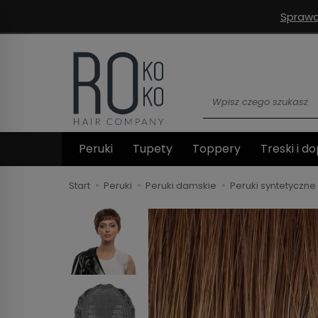
Sprawd
Wyszukaj
Peruki
Tupety
Toppery
Treski i do
Start
Peruki
Peruki damskie
Peruki syntetyczne