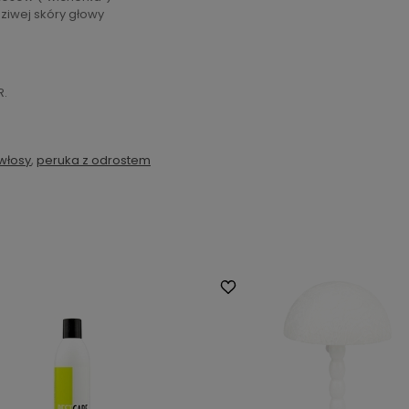
dziwej skóry głowy
R.
włosy
,
peruka z odrostem