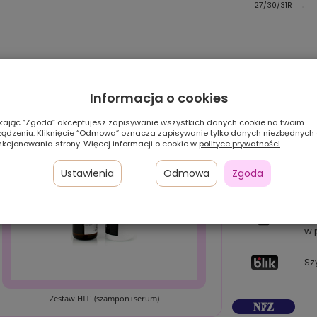
51
59
27/30/31R
Informacja o cookies
ikając “Zgoda” akceptujesz zapisywanie wszystkich danych cookie na twoim
ządzeniu. Kliknięcie “Odmowa” oznacza zapisywanie tylko danych niezbędnych
nkcjonowania strony. Więcej informacji o cookie w
polityce prywatności
.
Ustawienia
Odmowa
Zgoda
Pł
24
w 
Sz
Zestaw HIT! (szampon+serum)