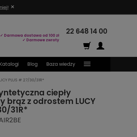
×
iej!
22 648 14 00
✓ Darmowa dostawa od 100 zł
✓ Darmowe zwroty
Katalogi
Blog
Baza wiedzy
LUCY PLUS # 27/30/31R*
yntetyczna ciepły
y brąz z odrostem LUCY
30/31R*
AIR2BE