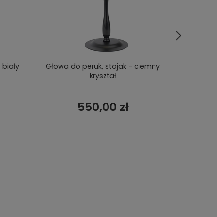
 biały
Głowa do peruk, stojak - ciemny
Stoj
kryształ
550,00 zł