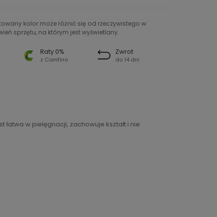
ntowany kolor może różnić się od rzeczywistego w
ień sprzętu, na którym jest wyświetlany.
Raty 0%
Zwrot
z Comfino
do 14 dni
 łatwa w pielęgnacji, zachowuje kształt i nie