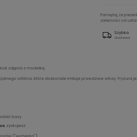
Pamiętaj, że preze
zależności od ustaw
Szybka
dostawa
bok zdjęcia z modelką.
alnego włókna, które doskonale imituje prawdziwe włosy. Fryzura jest
 widać bazy
lus
, zyskujesz:
włosów ("wicherka")