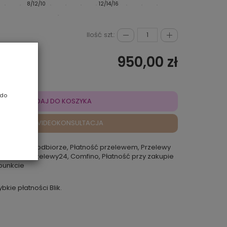
8/12/10
12/14/16
130/31/4R
Ilość szt.:
950,00 zł
 do
DODAJ DO KOSZYKA
VIDEOKONSULTACJA
atność przy odbiorze, Płatność przelewem, Przelewy
 Rokoko, Przelewy24, Comfino, Płatność przy zakupie
punkcie
ybkie płatności Blik.