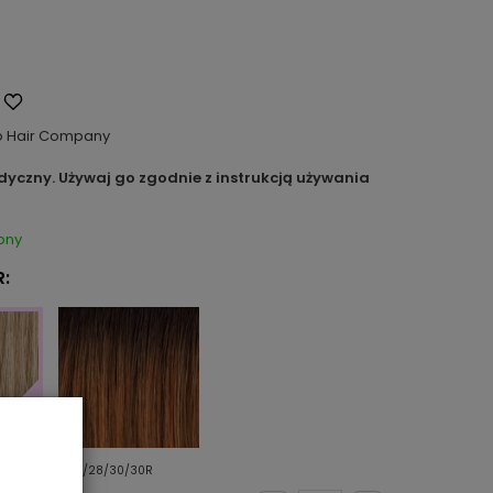
o Hair Company
dyczny. Używaj go zgodnie z instrukcją używania
pny
:
23N/28/30/30R