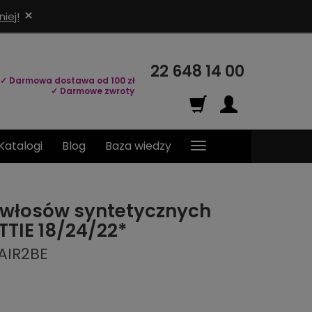
×
iej!
22 648 14 00
✓ Darmowa dostawa od 100 zł
✓ Darmowe zwroty
Katalogi
Blog
Baza wiedzy
 włosów syntetycznych
TTIE 18/24/22*
AIR2BE