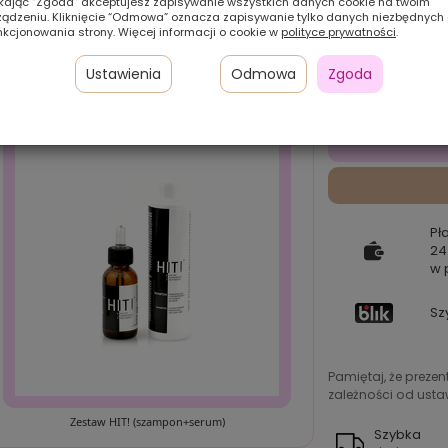
ikając “Zgoda” akceptujesz zapisywanie wszystkich danych cookie na twoim
ządzeniu. Kliknięcie “Odmowa” oznacza zapisywanie tylko danych niezbędnych
nkcjonowania strony. Więcej informacji o cookie w
polityce prywatności
.
Ustawienia
Odmowa
Zgoda
Pł
24
w 
Sz
Pamiętaj, że preze
zależności od ustaw
Zestaw HIT! (szampon+serum)
Szybka