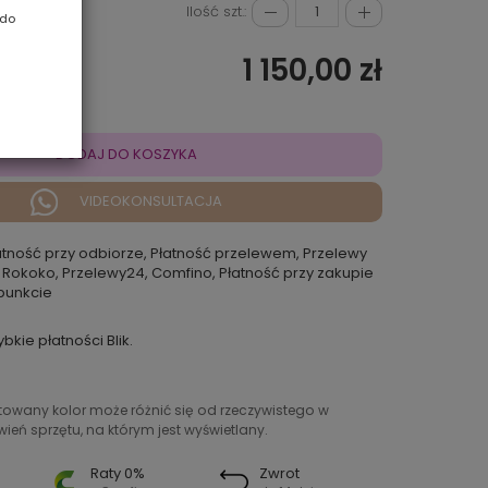
Ilość szt.:
 do
1 150,00 zł
DODAJ DO KOSZYKA
VIDEOKONSULTACJA
atność przy odbiorze, Płatność przelewem, Przelewy
 Rokoko, Przelewy24, Comfino, Płatność przy zakupie
punkcie
ybkie płatności Blik.
ntowany kolor może różnić się od rzeczywistego w
ień sprzętu, na którym jest wyświetlany.
Raty 0%
Zwrot