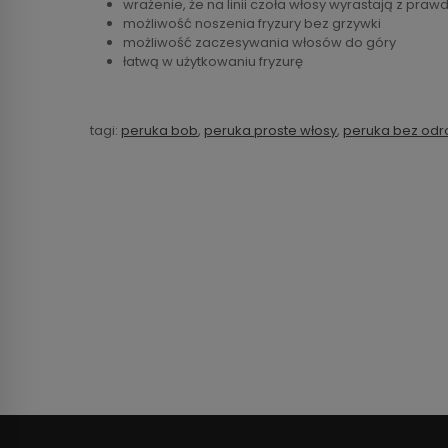
wrażenie, że na linii czoła włosy wyrastają z praw
możliwość noszenia fryzury bez grzywki
możliwość zaczesywania włosów do góry
łatwą w użytkowaniu fryzurę
tagi:
peruka bob
,
peruka proste włosy
,
peruka bez odr