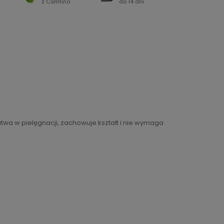
z Comfino
do 14 dni
atwa w pielęgnacji, zachowuje kształt i nie wymaga