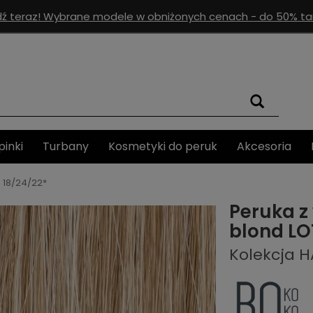
ź teraz! Wybrane modele w obniżonych cenach - do 50% tan
pinki
Turbany
Kosmetyki do peruk
Akcesoria
 18/24/22*
Peruka z
blond LO
Kolekcja H