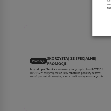
Kl
ur
fu
SKORZYSTAJ ZE SPECJALNEJ
Promocja
PROMOCJI:
Przy zakupie "Peruka z włosów syntetycznych blond LOTTIE #
18/24/22*" otrzymujesz aż 30% rabatu na poniższy zestaw!
Wrzuć produkt do koszyka, a rabat naliczy się automatycznie.