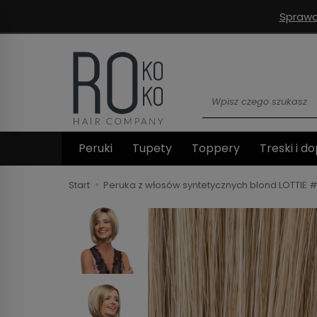
Sprawd
Wyszukaj
Peruki
Tupety
Toppery
Treski i do
Start
Peruka z włosów syntetycznych blond LOTTIE #