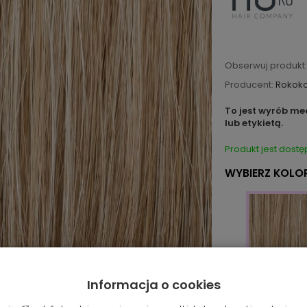
Obserwuj produkt:
Producent:
Rokok
To jest wyrób me
lub etykietą.
Produkt jest dostę
WYBIERZ KOLOR
Informacja o cookies
18/24/22