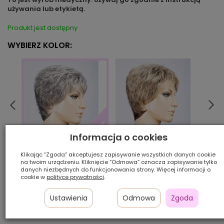
używania lub etykietą.
Produkt jest dostępny
WYBIERZ KOLOR:
Informacja o cookies
beigemulti/shad
bern
darkgrey/mix
Klikając “Zgoda” akceptujesz zapisywanie wszystkich danych cookie
na twoim urządzeniu. Kliknięcie “Odmowa” oznacza zapisywanie tylko
danych niezbędnych do funkcjonowania strony. Więcej informacji o
cookie w
polityce prywatności
.
Ilość szt.:
Ustawienia
Odmowa
Zgoda
1 150,00 zł