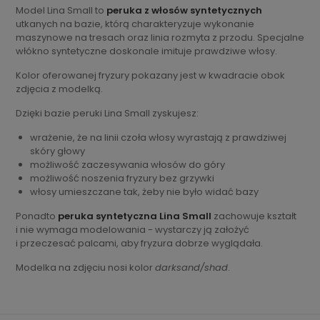
Model Lina Small to
peruka z włosów syntetycznych
utkanych na bazie, którą charakteryzuje wykonanie
maszynowe na tresach oraz linia rozmyta z przodu. Specjalne
włókno syntetyczne doskonale imituje prawdziwe włosy.
Kolor oferowanej fryzury pokazany jest w kwadracie obok
zdjęcia z modelką.
Dzięki bazie peruki Lina Small zyskujesz:
wrażenie, że na linii czoła włosy wyrastają z prawdziwej
skóry głowy
możliwość zaczesywania włosów do góry
możliwość noszenia fryzury bez grzywki
włosy umieszczane tak, żeby nie było widać bazy
Ponadto
peruka syntetyczna Lina Small
zachowuje kształt
i nie wymaga modelowania - wystarczy ją założyć
i przeczesać palcami, aby fryzura dobrze wyglądała.
Modelka na zdjęciu nosi kolor
darksand/shad
.