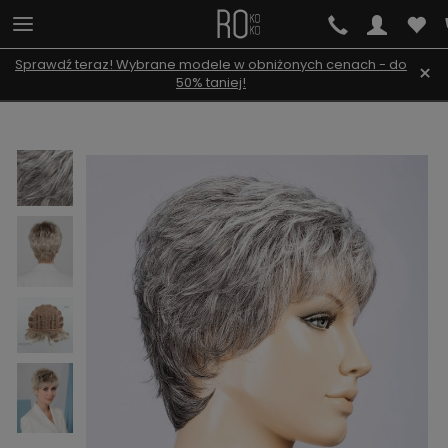
Sprawdź teraz! Wybrane modele w obniżonych cenach - do
×
50% taniej!