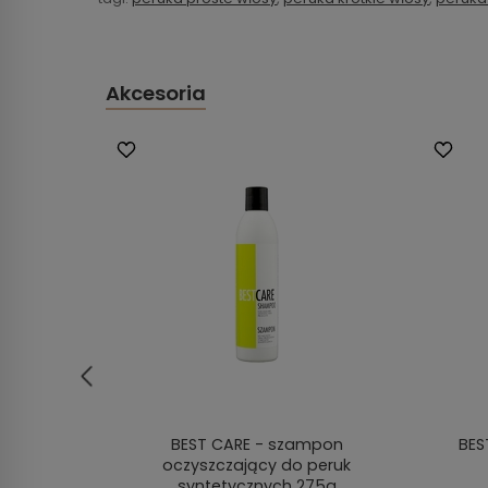
Akcesoria
walna
BEST CARE - szampon
BES
oczyszczający do peruk
syntetycznych 275g