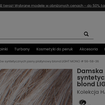
ź teraz! Wybrane modele w obniżonych cenach - do 50% tan
pinki
Turbany
Kosmetyki do peruk
Akcesoria
ów syntetycznych jasny platynowy blond LIGHT MONO # 56-58-36
Damska 
syntetyc
blond L
Kolekcja 