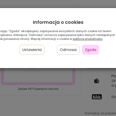
Informacja o cookies
ikając “Zgoda” akceptujesz zapisywanie wszystkich danych cookie na twoim
ządzeniu. Kliknięcie “Odmowa” oznacza zapisywanie tylko danych niezbędnych
nkcjonowania strony. Więcej informacji o cookie w
polityce prywatności
.
Ustawienia
Odmowa
Zgoda
Pł
24
w 
Zestaw HIT! (szampon+serum)
Sz
Pamiętaj, że preze