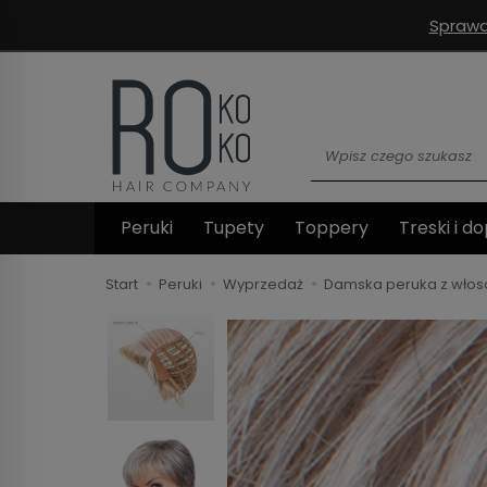
Sprawd
Wyszukaj
Peruki
Tupety
Toppery
Treski i do
Start
Peruki
Wyprzedaż
Damska peruka z włos