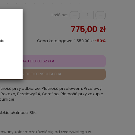
Ilość szt.:
775,00 zł
Cena katalogowa:
1 550,00 zł
-50%
 do
DODAJ DO KOSZYKA
VIDEOKONSULTACJA
atność przy odbiorze, Płatność przelewem, Przelewy
 Rokoko, Przelewy24, Comfino, Płatność przy zakupie
punkcie
ybkie płatności Blik.
ntowany kolor może różnić się od rzeczywistego w