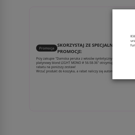
Kl
ur
SKORZYSTAJ ZE SPECJALNEJ
fu
Promocja
PROMOCJI:
Przy zakupie "Damska peruka z włosów syntetycznych jasny
platynowy blond LIGHT MONO # 56-58-36" otrzymujesz aż 30%
rabatu na poniższy zestaw!
Wrzuć produkt do koszyka, a rabat naliczy się automatycznie.