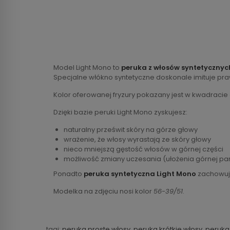
Model Light Mono to
peruka z włosów syntetycznyc
Specjalne włókno syntetyczne doskonale imituje pr
Kolor oferowanej fryzury pokazany jest w kwadracie
Dzięki bazie peruki Light Mono zyskujesz:
naturalny prześwit skóry na górze głowy
wrażenie, że włosy wyrastają ze skóry głowy
nieco mniejszą gęstość włosów w górnej części
możliwość zmiany uczesania (ułożenia górnej par
Ponadto
peruka syntetyczna Light Mono
zachowuje
Modelka na zdjęciu nosi kolor
56-39/51
.
tagi:
peruka proste włosy
,
peruka krótkie włosy
,
peruka