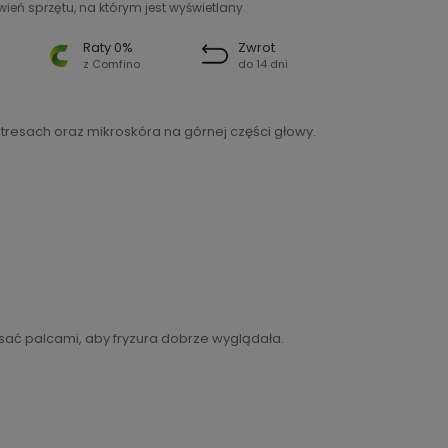
ień sprzętu, na którym jest wyświetlany.
Raty 0%
Zwrot
z Comfino
do 14 dni
resach oraz mikroskóra na górnej części głowy.
sać palcami, aby fryzura dobrze wyglądała.