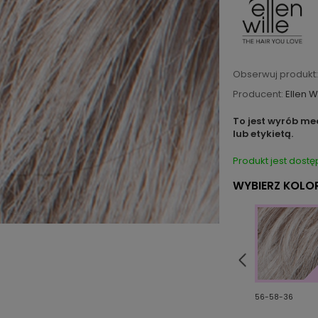
Obserwuj produkt:
Producent:
Ellen W
To jest wyrób me
lub etykietą.
Produkt jest dostę
WYBIERZ KOLOR
56-39/51
14/24
56-58-36