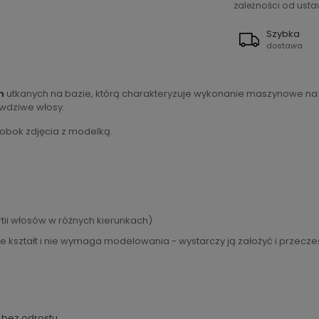
zależności od ustaw
Szybka
dostawa
h
utkanych na bazie, którą charakteryzuje wykonanie maszynowe na t
awdziwe włosy.
 obok zdjęcia z modelką.
tii włosów w różnych kierunkach)
 kształt i nie wymaga modelowania - wystarczy ją założyć i przecze
 bez odrostu