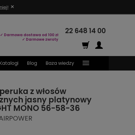
×
iej!
22 648 14 00
✓ Darmowa dostawa od 100 zł
✓ Darmowe zwroty
Katalogi
Blog
Baza wiedzy
peruka z włosów
znych jasny platynowy
IGHT MONO 56-58-36
HAIRPOWER