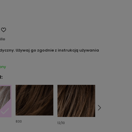
ille
dyczny. Używaj go zgodnie z instrukcją używania
pny
:
830
12/10
14/12