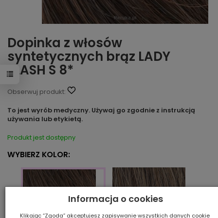
Dopinka z włosów
syntetycznych brąz LADY
FLASH S 8*
Obserwuj produkt:
To jest wyrób medyczny. Używaj go zgodnie z instrukcją
używania lub etykietą.
Produkt jest dostępny
WYBIERZ KOLOR:
Informacja o cookies
Klikając “Zgoda” akceptujesz zapisywanie wszystkich danych cookie