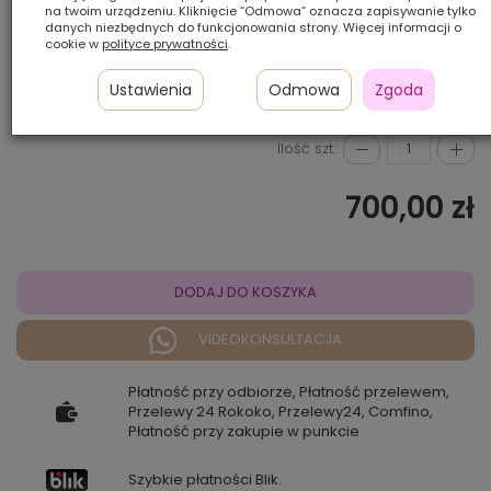
na twoim urządzeniu. Kliknięcie “Odmowa” oznacza zapisywanie tylko
danych niezbędnych do funkcjonowania strony. Więcej informacji o
cookie w
polityce prywatności
.
10/12*
24/18
8*
Ustawienia
Odmowa
Zgoda
Ilość szt.:
700,00 zł
DODAJ DO KOSZYKA
VIDEOKONSULTACJA
Płatność przy odbiorze, Płatność przelewem,
Przelewy 24 Rokoko, Przelewy24, Comfino,
Płatność przy zakupie w punkcie
Szybkie płatności Blik.