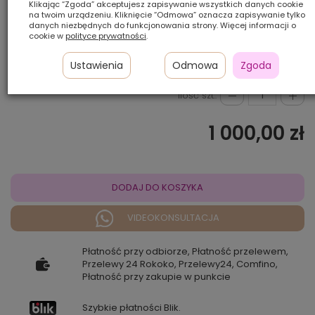
Klikając “Zgoda” akceptujesz zapisywanie wszystkich danych cookie
na twoim urządzeniu. Kliknięcie “Odmowa” oznacza zapisywanie tylko
danych niezbędnych do funkcjonowania strony. Więcej informacji o
cookie w
polityce prywatności
.
10/12*
234*
24-18T*
Ustawienia
Odmowa
Zgoda
Ilość szt.:
1 000,00 zł
DODAJ DO KOSZYKA
VIDEOKONSULTACJA
Płatność przy odbiorze, Płatność przelewem,
Przelewy 24 Rokoko, Przelewy24, Comfino,
Płatność przy zakupie w punkcie
Szybkie płatności Blik.