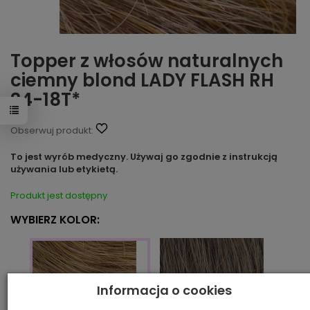
Topper z włosów naturalnych
ciemny blond LADY FLASH RH
24-18T*
Obserwuj produkt:
To jest wyrób medyczny. Używaj go zgodnie z instrukcją
używania lub etykietą.
Produkt jest dostępny
WYBIERZ KOLOR:
Informacja o cookies