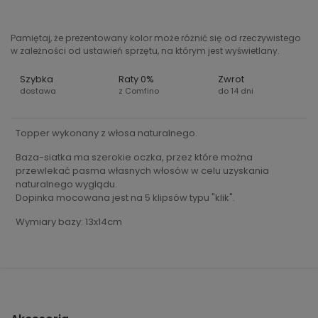
Pamiętaj, że prezentowany kolor może różnić się od rzeczywistego
w zależności od ustawień sprzętu, na którym jest wyświetlany.
Szybka
Raty 0%
Zwrot
dostawa
z Comfino
do 14 dni
Topper wykonany z włosa naturalnego.
Baza-siatka ma szerokie oczka, przez które można
przewlekać pasma własnych włosów w celu uzyskania
naturalnego wyglądu.
Dopinka mocowana jest na 5 klipsów typu "klik".
Wymiary bazy: 13x14cm