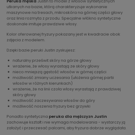
Peruka męska
Justin to model z włosów syntetycznych
utkanych na bazie, którą charakteryzuje wykonanie
maszynowe na tresach, mikroskóra na górnej części głowy
oraz linia rozmyta z przodu. Specjalne włókno syntetyczne
doskonale imituje prawdziwe włosy.
Kolor oferowanej fryzury pokazany jest w kwadracie obok
zdjęcia z modelem.
Dzięki bazie peruki Justin zyskujesz:
naturalny prześwit skóry na górze głowy
wrażenie, że włosy wyrastają ze skóry głowy
nieco mniejszą gęstość włosów w górnej części
możliwość zmiany uczesania (ułożenia górnej partii
włosów w różnych kierunkach)
wrażenie, że na linii czoła włosy wyrastają z prawdziwej
skóry głowy
możliwość zaczesywania włosów do góry
możliwość noszenia fryzury bez grzywki
Ponadto syntetyczna
peruka dla mężczyzn Justin
zachowuje kształt i nie wymaga modelowania - wystarczy ją
założyć i przeczesać palcami, aby fryzura dobrze wyglądała.