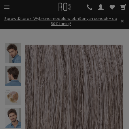
Sprawdź teraz! Wybrane modele w obniżonych cenach - do
×
50% taniej!