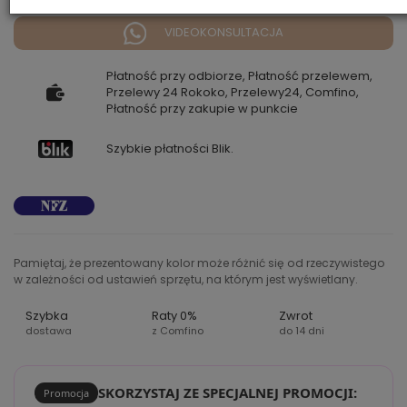
VIDEOKONSULTACJA
Płatność przy odbiorze, Płatność przelewem,
Przelewy 24 Rokoko, Przelewy24, Comfino,
Płatność przy zakupie w punkcie
Szybkie płatności Blik.
Pamiętaj, że prezentowany kolor może różnić się od rzeczywistego
w zależności od ustawień sprzętu, na którym jest wyświetlany.
Szybka
Raty 0%
Zwrot
dostawa
z Comfino
do 14 dni
SKORZYSTAJ ZE SPECJALNEJ PROMOCJI:
Promocja