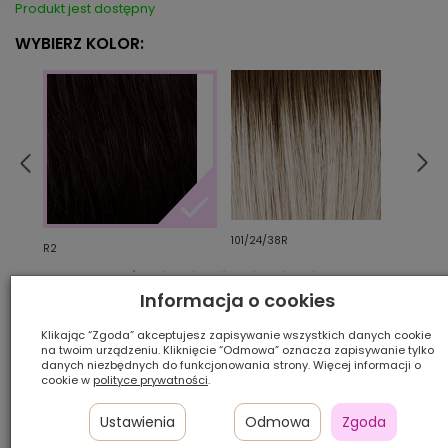
Produkt jest dostępny
WYBIERZ KOLOR:
101/24/38R
16/2
R2
Informacja o cookies
Ilość szt.:
Klikając “Zgoda” akceptujesz zapisywanie wszystkich danych cookie
na twoim urządzeniu. Kliknięcie “Odmowa” oznacza zapisywanie tylko
1 200,00 zł
danych niezbędnych do funkcjonowania strony. Więcej informacji o
cookie w
polityce prywatności
.
Ustawienia
Odmowa
Zgoda
DODAJ DO KOSZYKA