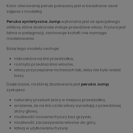
Kolor oferowanej peruki pokazany jest w kwadracie obok
zdjęcia z modelką.
Peruka syntetyczna Jump
wykonana jest ze specjalnego
włókna, które doskonale imituje prawdziwe włosy. Fryzura jest
łatwa w pielęgnacji, zachowuje kształt i nie wymaga
modelowania.
Bazę tego modelu cechuje:
mikroskóra na linii przedziałka,
rozmyta przednia linia włosów,
włosy przyczepiane na tresach tak, żeby nie było widać
bazy.
Dzięki bazie, na której zbudowana jest
peruka Jump
,
zyskujesz:
naturalny prześwit skóry w miejscu przedziałka,
wrażenie, że na linii czoła włosy wyrastają z prawdziwej
skóry głowy,
możliwość noszenia fryzury bez grzywki,
możliwość zaczesywania włosów do góry,
łatwą w użytkowaniu fryzurę.