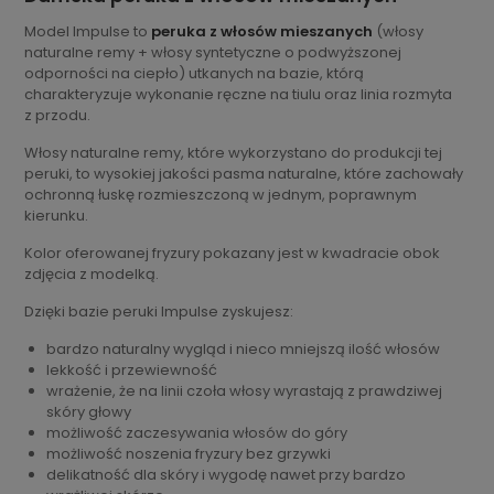
Model Impulse to
peruka z włosów mieszanych
(włosy
naturalne remy + włosy syntetyczne o podwyższonej
odporności na ciepło) utkanych na bazie, którą
charakteryzuje wykonanie ręczne na tiulu oraz linia rozmyta
z przodu.
Włosy naturalne remy, które wykorzystano do produkcji tej
peruki, to wysokiej jakości pasma naturalne, które zachowały
ochronną łuskę rozmieszczoną w jednym, poprawnym
kierunku.
Kolor oferowanej fryzury pokazany jest w kwadracie obok
zdjęcia z modelką.
Dzięki bazie peruki Impulse zyskujesz:
bardzo naturalny wygląd i nieco mniejszą ilość włosów
lekkość i przewiewność
wrażenie, że na linii czoła włosy wyrastają z prawdziwej
skóry głowy
możliwość zaczesywania włosów do góry
możliwość noszenia fryzury bez grzywki
delikatność dla skóry i wygodę nawet przy bardzo