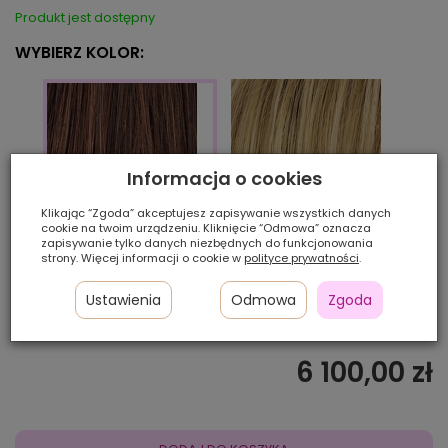
Produkt jest dostępny
WYBIERZ KOLOR:
Informacja o cookies
Klikając “Zgoda” akceptujesz zapisywanie wszystkich danych
cookie na twoim urządzeniu. Kliknięcie “Odmowa” oznacza
zapisywanie tylko danych niezbędnych do funkcjonowania
caramel/mix
berns
strony. Więcej informacji o cookie w
polityce prywatności
.
chocolate/mix
Ustawienia
Odmowa
Zgoda
Ilość szt.:
6 100,00 zł