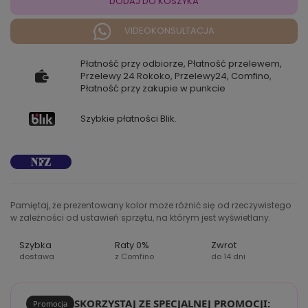
DODAJ DO KOSZYKA
VIDEOKONSULTACJA
Płatność przy odbiorze, Płatność przelewem,
Przelewy 24 Rokoko, Przelewy24, Comfino,
Płatność przy zakupie w punkcie
Szybkie płatności Blik.
Pamiętaj, że prezentowany kolor może różnić się od rzeczywistego
w zależności od ustawień sprzętu, na którym jest wyświetlany.
Szybka
Raty 0%
Zwrot
dostawa
z Comfino
do 14 dni
SKORZYSTAJ ZE SPECJALNEJ PROMOCJI:
Promocja