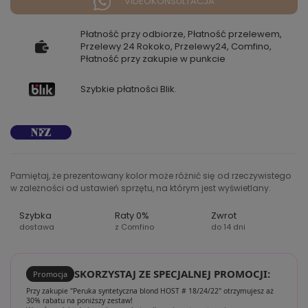
VIDEOKONSULTACJA
Płatność przy odbiorze, Płatność przelewem,
Przelewy 24 Rokoko, Przelewy24, Comfino,
Płatność przy zakupie w punkcie
Szybkie płatności Blik.
Pamiętaj, że prezentowany kolor może różnić się od rzeczywistego
w zależności od ustawień sprzętu, na którym jest wyświetlany.
Szybka
Raty 0%
Zwrot
dostawa
z Comfino
do 14 dni
SKORZYSTAJ ZE SPECJALNEJ PROMOCJI:
Promocja
Przy zakupie "Peruka syntetyczna blond HOST # 18/24/22" otrzymujesz aż
30% rabatu na poniższy zestaw!