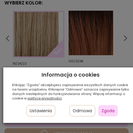
WYBIERZ KOLOR:
130/31/4R
14/16
18/24/22
Informacja o cookies
Ilość szt.:
Klikając “Zgoda” akceptujesz zapisywanie wszystkich danych cookie
na twoim urządzeniu. Kliknięcie “Odmowa” oznacza zapisywanie tylko
danych niezbędnych do funkcjonowania strony. Więcej informacji o
650,00 zł
cookie w
polityce prywatności
.
Ustawienia
Odmowa
Zgoda
DODAJ DO KOSZYKA