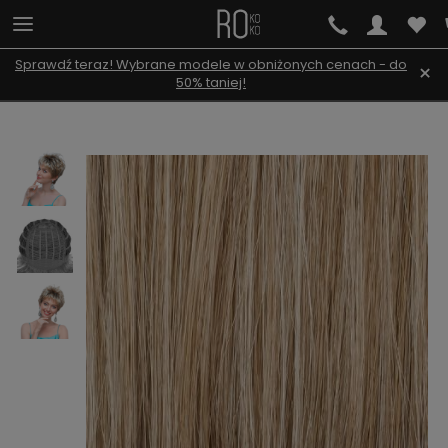
Sprawdź teraz! Wybrane modele w obniżonych cenach - do
×
50% taniej!