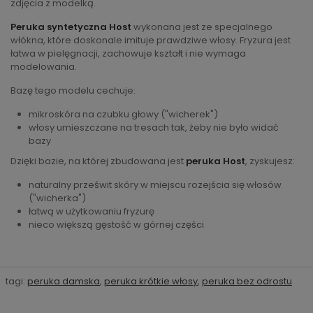
zdjęcia z modelką.
Peruka syntetyczna Host
wykonana jest ze specjalnego
włókna, które doskonale imituje prawdziwe włosy. Fryzura jest
łatwa w pielęgnacji, zachowuje kształt i nie wymaga
modelowania.
Bazę tego modelu cechuje:
mikroskóra na czubku głowy ("wicherek")
włosy umieszczane na tresach tak, żeby nie było widać
bazy
Dzięki bazie, na której zbudowana jest
peruka Host
, zyskujesz:
naturalny prześwit skóry w miejscu rozejścia się włosów
("wicherka")
łatwą w użytkowaniu fryzurę
nieco większą gęstość w górnej części
tagi:
peruka damska
,
peruka krótkie włosy
,
peruka bez odrostu