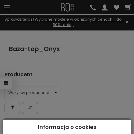
Sprawdź teraz! Wybrane modele w obniżonych cenach - do
×
50% taniej!
Baza-top_Onyx
Producent
Informacja o cookies