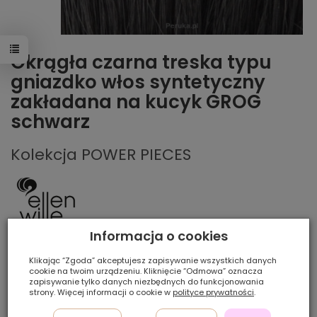
Okrągła czarna treska typu
gniazdko włos syntetyczny
zakładana na kucyk GROG
schwarz
Kolekcja POWER PIECES
Informacja o cookies
Klikając “Zgoda” akceptujesz zapisywanie wszystkich danych
Obserwuj produkt:
cookie na twoim urządzeniu. Kliknięcie “Odmowa” oznacza
Producent:
Ellen Wille
zapisywanie tylko danych niezbędnych do funkcjonowania
strony. Więcej informacji o cookie w
polityce prywatności
.
Dostępne kilka sztuk