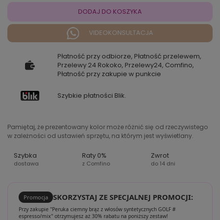
DODAJ DO KOSZYKA
VIDEOKONSULTACJA
Płatność przy odbiorze, Płatność przelewem,
Przelewy 24 Rokoko, Przelewy24, Comfino,
Płatność przy zakupie w punkcie
Szybkie płatności Blik.
Pamiętaj, że prezentowany kolor może różnić się od rzeczywistego
w zależności od ustawień sprzętu, na którym jest wyświetlany.
Szybka
Raty 0%
Zwrot
dostawa
z Comfino
do 14 dni
SKORZYSTAJ ZE SPECJALNEJ PROMOCJI:
Promocja
Przy zakupie "Peruka ciemny brąz z włosów syntetycznych GOLF #
espresso/mix" otrzymujesz aż 30% rabatu na poniższy zestaw!