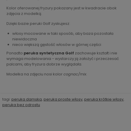
Kolor oferowanej fryzury pokazany jest w kwadracie obok
zdjęcia z modelką.
Dzięki bazie peruki Golf zyskujesz:
włosy mocowane w taki sposób, aby baza pozostała
niewidoczna
nieco większą gęstość włosów w górnej części
Ponadto
peruka syntetyczna Golf
zachowuje kształt i nie
wymaga modelowania - wystarczy ją założyć i przeczesać
palcami, aby fryzura dobrze wyglądała.
Modelka na zdjęciu nosi kolor
cognac/mix
.
tagi:
peruka damska
,
peruka proste włosy
,
peruka krótkie włosy
,
peruka bez odrostu