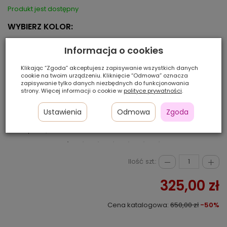
Produkt jest dostępny
WYBIERZ KOLOR:
Informacja o cookies
Klikając “Zgoda” akceptujesz zapisywanie wszystkich danych
cookie na twoim urządzeniu. Kliknięcie “Odmowa” oznacza
zapisywanie tylko danych niezbędnych do funkcjonowania
strony. Więcej informacji o cookie w
polityce prywatności
.
Ustawienia
Odmowa
Zgoda
walnut/rooted*
haze
espresso/mix
Ilość szt.:
325,00 zł
Cena katalogowa:
650,00 zł
-50%