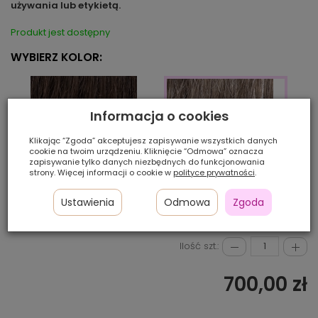
używania lub etykietą.
Produkt jest dostępny
WYBIERZ KOLOR:
Informacja o cookies
Klikając “Zgoda” akceptujesz zapisywanie wszystkich danych
cookie na twoim urządzeniu. Kliknięcie “Odmowa” oznacza
zapisywanie tylko danych niezbędnych do funkcjonowania
strony. Więcej informacji o cookie w
polityce prywatności
.
M3s
pepp
Ustawienia
Odmowa
Zgoda
M36s
Ilość szt.:
700,00 zł