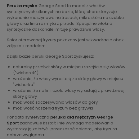
Peruka męska
George Sport to model z włosów
syntetycznych utkanych na bazie, którą charakteryzuje
wykonanie maszynowe na tresach, mikroskóra na czubku
głowy oraz linia rozmyta z przodu. Specjalne włókno
syntetyczne doskonale imituje prawdziwe włosy.
Kolor oferowanej fryzury pokazany jest w kwadracie obok
zdjęcia z modelem.
Dzięki bazie peruki George Sport zyskujesz:
naturalny prześwit skóry w miejscu rozejścia się włosów
("wicherek")
wrażenie, że włosy wyrastają ze skóry głowy w miejscu
"wicherka"
wrażenie, że na linii czoła włosy wyrastają z prawdziwej
skóry głowy
możliwość zaczesywania włosów do góry
możliwość noszenia fryzury bez grzywki
Ponadto syntetyczna
peruka dla mężczyzn George
Sport
zachowuje kształt i nie wymaga modelowania -
wystarczy ją założyć i przeczesać palcami, aby fryzura
dobrze wyglądała.