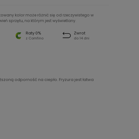
ntowany kolor może różnić się od rzeczywistego w
ień sprzętu, na którym jest wyświetlany.
Raty 0%
Zwrot
z Comfino
do 14 dni
szoną odporność na ciepło. Fryzura jest łatwa