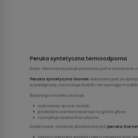
Peruka syntetyczna termoodporna
Kolor oferowanej peruki pokazany jest w kwadracie o
Peruka syntetyczna Garnet
wykonana jest ze specja
w pielęgnacji, zachowuje kształt i nie wymaga model
Bazę tego modelu cechuje:
wykonanie ręczne na tiulu
podwójna warstwa lace top na górze głowy
rozmyta przednia linia włosów
Dzięki bazie, na której zbudowana jest
peruka Garne
bardzo naturalny wygląd i nieco mniejszą ilość w