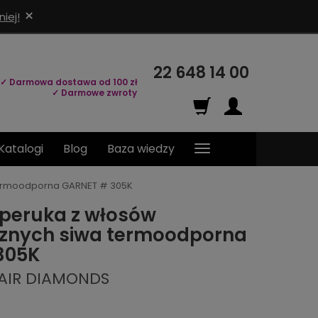
×
iej!
22 648 14 00
✓ Darmowa dostawa od 100 zł
✓ Darmowe zwroty
Katalogi
Blog
Baza wiedzy
termoodporna GARNET # 305K
peruka z włosów
cznych siwa termoodporna
305K
HAIR DIAMONDS