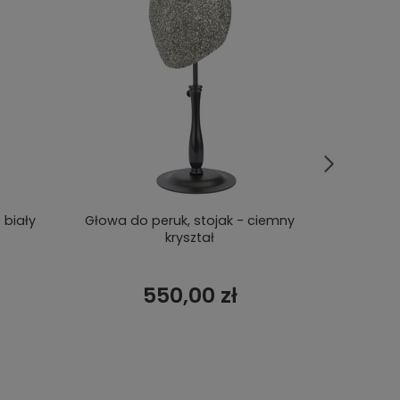
 biały
Głowa do peruk, stojak - ciemny
Stoj
kryształ
550,00 zł