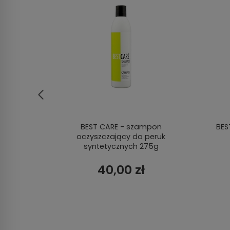
walna
BEST CARE - szampon
BES
oczyszczający do peruk
syntetycznych 275g
40,00 zł