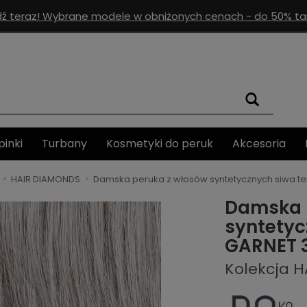
ź teraz! Wybrane modele w obniżonych cenach - do 50% tan
pinki
Turbany
Kosmetyki do peruk
Akcesoria
HAIR DIAMONDS
Damska peruka z włosów syntetycznych siwa 
Damska 
syntety
GARNET 
Kolekcja 