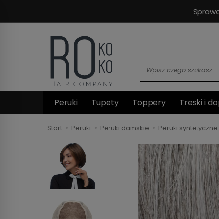
Sprawd
Wyszukaj
Peruki
Tupety
Toppery
Treski i do
Start
Peruki
Peruki damskie
Peruki syntetyczne