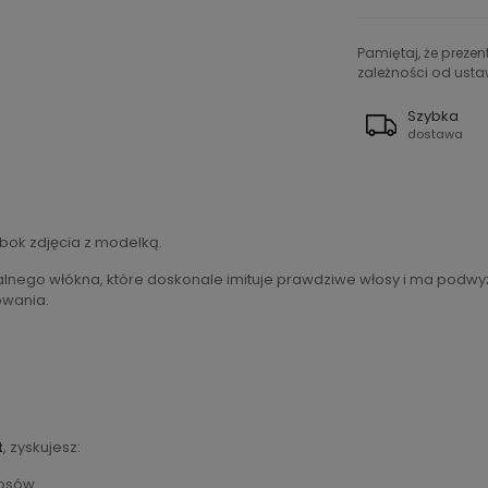
Pamiętaj, że preze
zależności od ustaw
Szybka
dostawa
bok zdjęcia z modelką.
lnego włókna, które doskonale imituje prawdziwe włosy i ma podwyż
owania.
t
, zyskujesz:
łosów