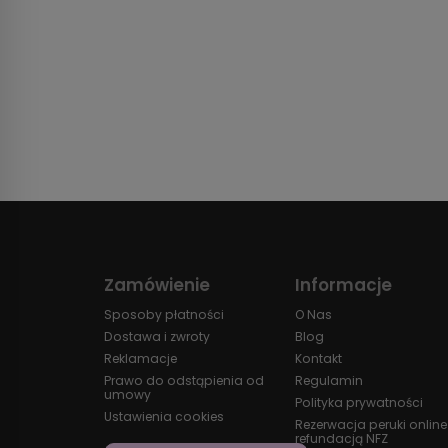
Zamówienie
Informacje
Sposoby płatności
O Nas
Dostawa i zwroty
Blog
Reklamacje
Kontakt
Prawo do odstąpienia od
Regulamin
umowy
Polityka prywatności
Ustawienia cookies
Rezerwacja peruki online
refundacją NFZ