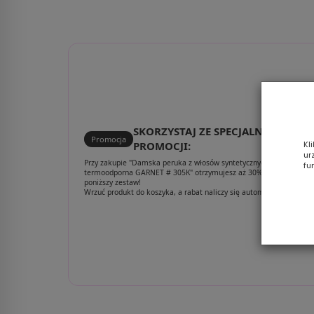
51/56/60
SKORZYSTAJ ZE SPECJALNEJ
Promocja
PROMOCJI:
Kl
ur
Przy zakupie "Damska peruka z włosów syntetycznych siwa
fu
termoodporna GARNET # 305K" otrzymujesz aż 30% rabatu na
poniższy zestaw!
Wrzuć produkt do koszyka, a rabat naliczy się automatycznie.