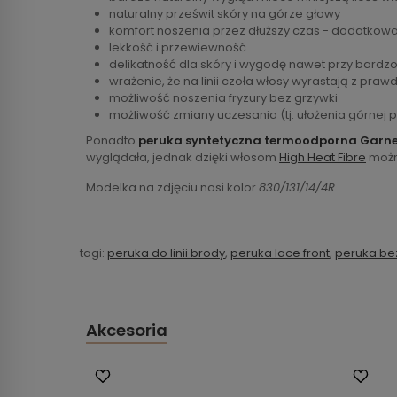
naturalny prześwit skóry na górze głowy
komfort noszenia przez dłuższy czas - dodatkow
lekkość i przewiewność
delikatność dla skóry i wygodę nawet przy bardzo
wrażenie, że na linii czoła włosy wyrastają z praw
możliwość noszenia fryzury bez grzywki
możliwość zmiany uczesania (tj. ułożenia górnej 
Ponadto
peruka syntetyczna termoodporna Garn
wyglądała, jednak dzięki włosom
High Heat Fibre
można
Modelka na zdjęciu nosi kolor
830/131/14/4R
.
tagi:
peruka do linii brody
,
peruka lace front
,
peruka be
Akcesoria