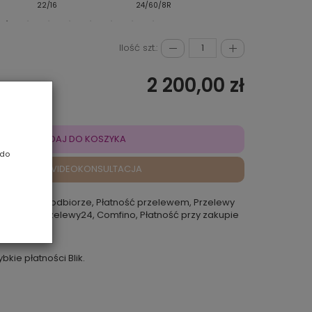
22/16
24/60/8R
4/6
Ilość szt.:
2 200,00 zł
DODAJ DO KOSZYKA
 do
VIDEOKONSULTACJA
atność przy odbiorze, Płatność przelewem, Przelewy
 Rokoko, Przelewy24, Comfino, Płatność przy zakupie
punkcie
ybkie płatności Blik.