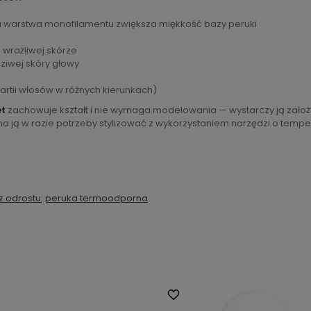
a warstwa monofilamentu zwiększa miękkość bazy peruki
 wrażliwej skórze
dziwej skóry głowy
partii włosów w różnych kierunkach)
et
zachowuje kształt i nie wymaga modelowania — wystarczy ją założy
 ją w razie potrzeby stylizować z wykorzystaniem narzędzi o tempe
z odrostu
,
peruka termoodporna