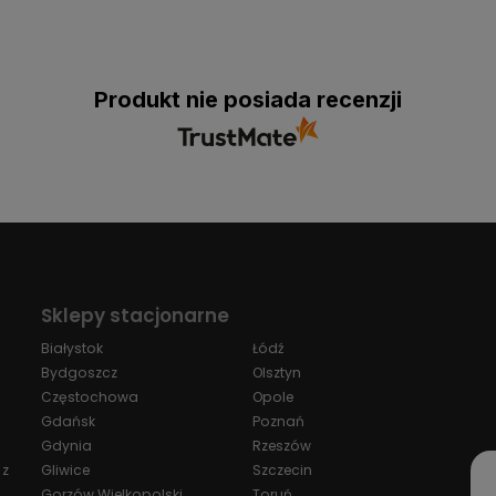
Produkt nie posiada recenzji
Sklepy stacjonarne
Białystok
Łódź
Bydgoszcz
Olsztyn
Częstochowa
Opole
Gdańsk
Poznań
Gdynia
Rzeszów
 z
Gliwice
Szczecin
Gorzów Wielkopolski
Toruń