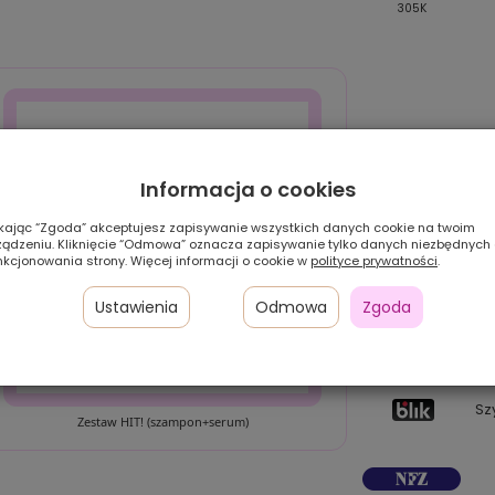
6/8/4R
830/131/14/4R
305K
Informacja o cookies
ikając “Zgoda” akceptujesz zapisywanie wszystkich danych cookie na twoim
ządzeniu. Kliknięcie “Odmowa” oznacza zapisywanie tylko danych niezbędnych
nkcjonowania strony. Więcej informacji o cookie w
polityce prywatności
.
Ustawienia
Odmowa
Zgoda
Pł
24
w 
Sz
Zestaw HIT! (szampon+serum)