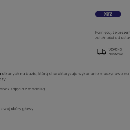
Pamiętaj, że preze
zależności od ustaw
Szybka
dostawa
h
utkanych na bazie, którą charakteryzuje wykonanie maszynowe na tr
osy.
 obok zdjęcia z modelką.
dziwej skóry głowy