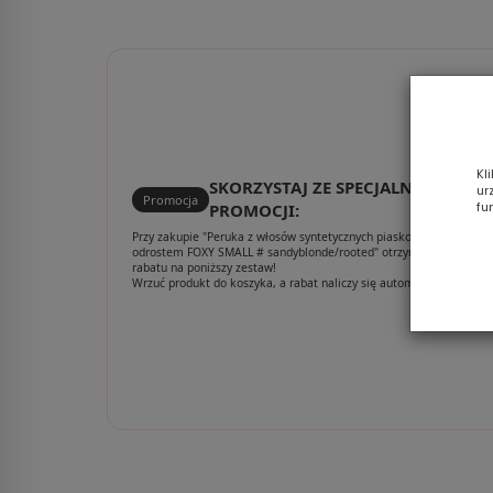
snow mix
Kl
SKORZYSTAJ ZE SPECJALNEJ
ur
Promocja
fu
PROMOCJI:
Przy zakupie "Peruka z włosów syntetycznych piaskowy blond z
odrostem FOXY SMALL # sandyblonde/rooted" otrzymujesz aż 30%
rabatu na poniższy zestaw!
Wrzuć produkt do koszyka, a rabat naliczy się automatycznie.