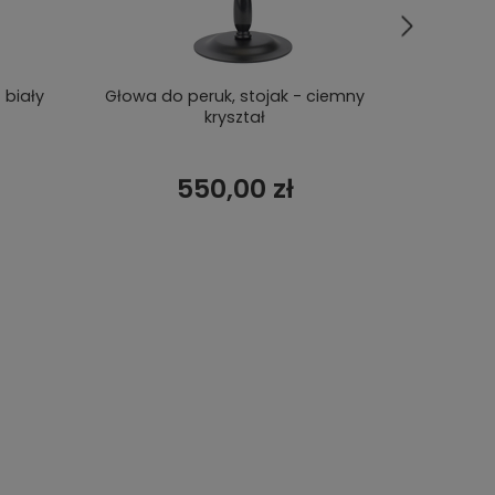
 biały
Głowa do peruk, stojak - ciemny
Stoj
kryształ
550,00 zł