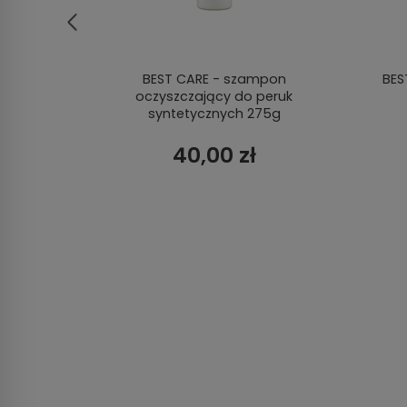
walna
BEST CARE - szampon
BES
oczyszczający do peruk
syntetycznych 275g
40,00 zł