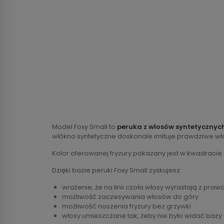
Model Foxy Small to
peruka z włosów syntetycznyc
włókno syntetyczne doskonale imituje prawdziwe wł
Kolor oferowanej fryzury pokazany jest w kwadracie
Dzięki bazie peruki Foxy Small zyskujesz:
wrażenie, że na linii czoła włosy wyrastają z praw
możliwość zaczesywania włosów do góry
możliwość noszenia fryzury bez grzywki
włosy umieszczane tak, żeby nie było widać bazy