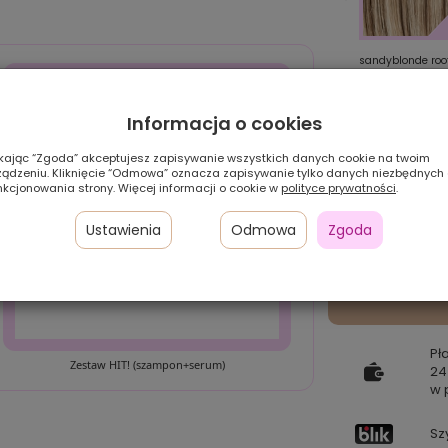
darkchocolate mix
smokeblonde mix
sandyblonde roo
Informacja o cookies
ikając “Zgoda” akceptujesz zapisywanie wszystkich danych cookie na twoim
ządzeniu. Kliknięcie “Odmowa” oznacza zapisywanie tylko danych niezbędnych
nkcjonowania strony. Więcej informacji o cookie w
polityce prywatności
.
Ustawienia
Odmowa
Zgoda
Pł
Zestaw HIT! (szampon+serum)
24
w 
Sz