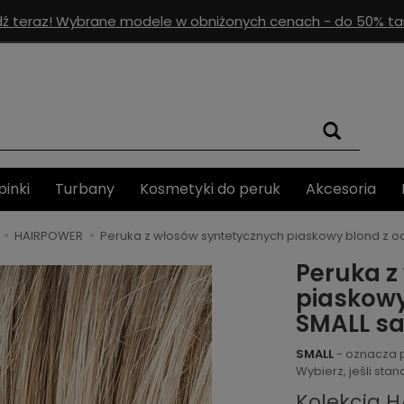
ź teraz! Wybrane modele w obniżonych cenach - do 50% tan
pinki
Turbany
Kosmetyki do peruk
Akcesoria
HAIRPOWER
Peruka z włosów syntetycznych piaskowy blond z 
Peruka z
piaskowy
SMALL s
SMALL
- oznacza 
Wybierz, jeśli st
Kolekcja 