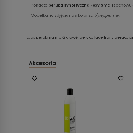
Ponadto
peruka syntetyczna Foxy Small
zachowuje
Modelka na zdjęciu nosi kolor
salt/pepper mix
.
tagi:
peruki na małą głowę
,
peruka lace front
,
peruka p
Akcesoria