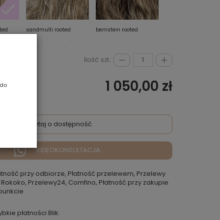
ted
sandmulti rooted
bernstein rooted
champagne mix
Ilość szt.:
1 050,00 zł
 do
Zapytaj o dostępność
VIDEOKONSULTACJA
atność przy odbiorze, Płatność przelewem, Przelewy
 Rokoko, Przelewy24, Comfino, Płatność przy zakupie
punkcie
ybkie płatności Blik.