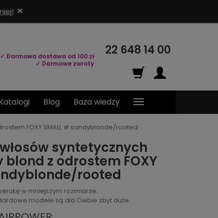
×
iej!
22 648 14 00
✓ Darmowa dostawa od 100 zł
✓ Darmowe zwroty
Katalogi
Blog
Baza wiedzy
odrostem FOXY SMALL # sandyblonde/rooted
 włosów syntetycznych
 blond z odrostem FOXY
andyblonde/rooted
perukę w mniejszym rozmiarze.
andardowe modele są dla Ciebie zbyt duże.
HAIRPOWER