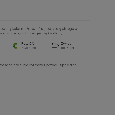
ntowany kolor może różnić się od rzeczywistego w
ień sprzętu, na którym jest wyświetlany.
Raty 0%
Zwrot
z Comfino
do 14 dni
esach oraz linia rozmyta z przodu. Specjalne