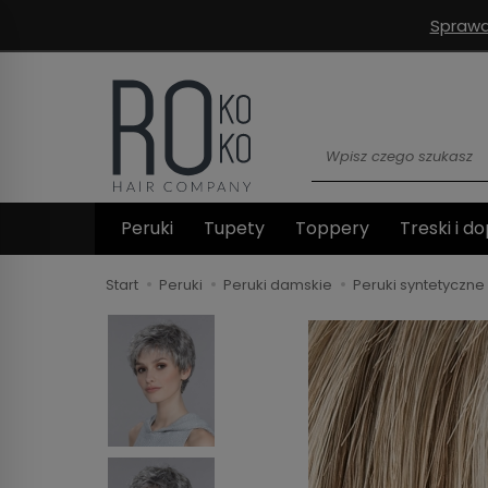
Sprawd
Wyszukaj
Peruki
Tupety
Toppery
Treski i do
Start
Peruki
Peruki damskie
Peruki syntetyczne