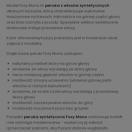
Model Foxy Mono to
peruka z włosów syntetycznych
utkanych na bazie, którą charakteryzuje wykonanie
maszynowe na tresach, mikroskóra na górnej części głowy
oraz linia rozmyta z przodu. Specjalne włókno syntetyczne
doskonale imituje prawdziwe włosy.
Kolor oferowanej fryzury pokazany jest w kwadracie obok
zdjęcia z modelką.
Dzięki bazie peruki Foxy Mono zyskujesz:
naturalny prześwit skóry na górze głowy
wrażenie, że włosy wyrastają ze skóry głowy
nieco mniejszą gęstość włosów w górnej części
możliwość zmiany uczesania (ułożenia górnej partii
włosów w różnych kierunkach)
wrażenie, że na linii czoła włosy wyrastają z prawdziwej
skóry głowy
możliwość zaczesywania włosów do góry
możliwość noszenia fryzury bez grzywki
Ponadto
peruka syntetyczna Foxy Mono
zachowuje kształt
i nie wymaga modelowania - wystarczy ją założyć
i przeczesać palcami, aby fryzura dobrze wyglądała.