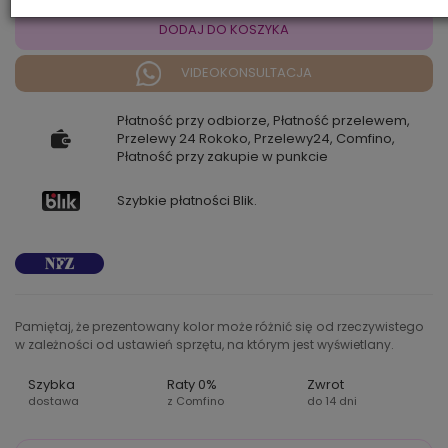
DODAJ DO KOSZYKA
VIDEOKONSULTACJA
Płatność przy odbiorze, Płatność przelewem,
Przelewy 24 Rokoko, Przelewy24, Comfino,
Płatność przy zakupie w punkcie
Szybkie płatności Blik.
Pamiętaj, że prezentowany kolor może różnić się od rzeczywistego
w zależności od ustawień sprzętu, na którym jest wyświetlany.
Szybka
Raty 0%
Zwrot
dostawa
z Comfino
do 14 dni