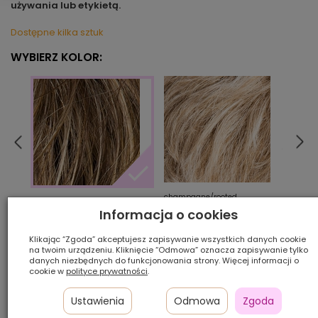
używania lub etykietą.
Dostępne kilka sztuk
WYBIERZ KOLOR:
champagne/rooted
choco
caramel/rooted
Informacja o cookies
Klikając “Zgoda” akceptujesz zapisywanie wszystkich danych cookie
Ilość szt.:
na twoim urządzeniu. Kliknięcie “Odmowa” oznacza zapisywanie tylko
danych niezbędnych do funkcjonowania strony. Więcej informacji o
cookie w
polityce prywatności
.
1 800,00 zł
Ustawienia
Odmowa
Zgoda