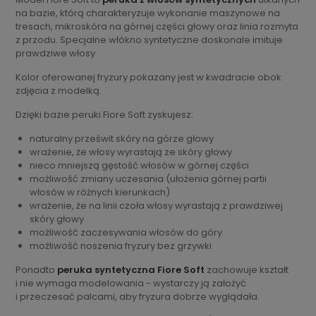
na bazie, którą charakteryzuje wykonanie maszynowe na
tresach, mikroskóra na górnej części głowy oraz linia rozmyta
z przodu. Specjalne włókno syntetyczne doskonale imituje
prawdziwe włosy.
Kolor oferowanej fryzury pokazany jest w kwadracie obok
zdjęcia z modelką.
Dzięki bazie peruki Fiore Soft zyskujesz:
naturalny prześwit skóry na górze głowy
wrażenie, że włosy wyrastają ze skóry głowy
nieco mniejszą gęstość włosów w górnej części
możliwość zmiany uczesania (ułożenia górnej partii
włosów w różnych kierunkach)
wrażenie, że na linii czoła włosy wyrastają z prawdziwej
skóry głowy
możliwość zaczesywania włosów do góry
możliwość noszenia fryzury bez grzywki
Ponadto
peruka syntetyczna Fiore Soft
zachowuje kształt
i nie wymaga modelowania - wystarczy ją założyć
i przeczesać palcami, aby fryzura dobrze wyglądała.