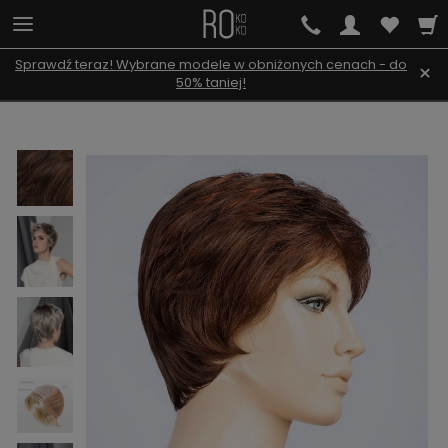
Sprawdź teraz! Wybrane modele w obniżonych cenach - do
×
50% taniej!