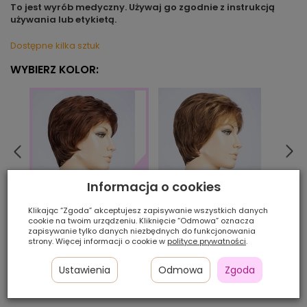
To jest wyrób medyczny. Używaj go zgodnie z instrukcją
używania lub etykietą.
Dostępne kilka sztuk
WYBIERZ KOLOR:
Informacja o cookies
chestnut/mix
choco
Klikając “Zgoda” akceptujesz zapisywanie wszystkich danych
redvino/mix
cookie na twoim urządzeniu. Kliknięcie “Odmowa” oznacza
zapisywanie tylko danych niezbędnych do funkcjonowania
strony. Więcej informacji o cookie w
polityce prywatności
.
Ilość szt.:
Ustawienia
Odmowa
Zgoda
1 105,00 zł