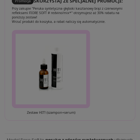
SKORZYSTAJ ZE SPECJALNEJ PROMOCJI:
Promocja
Przy zakupie "Peruka syntetyczna głęboki kasztanowy brąz z czerwonymi
refleksami FIORE SOFT # redvino/mix*" otrzymujesz aż 30% rabatu na
poniższy zestaw!
Wrzuć produkt do koszyka, a rabat naliczy się automatycznie.
Zestaw HIT! (szampon+serum)
Model Fiore Soft to
peruka z włosów syntetycznych
utkanych